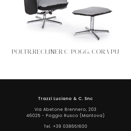
POLTR.RECLINER C-POGG. CORA PU
Trazzi Luciano & C. Snc
Via Abetone Brennero, 203
46025 - Poggio Rusco (Mantova)
Tel.
+39 038651600