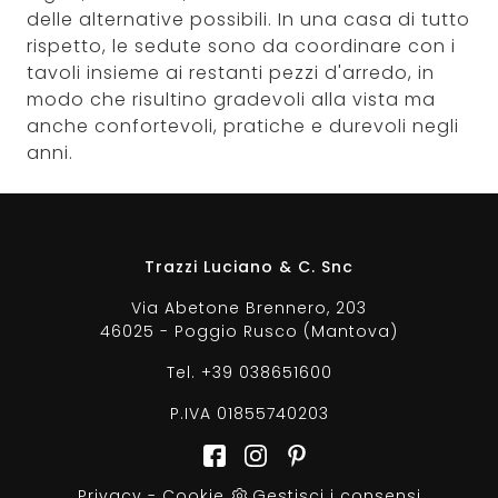
delle alternative possibili. In una casa di tutto
rispetto, le sedute sono da coordinare con i
tavoli insieme ai restanti pezzi d'arredo, in
modo che risultino gradevoli alla vista ma
anche confortevoli, pratiche e durevoli negli
anni.
Trazzi Luciano & C. Snc
Via Abetone Brennero, 203
46025 - Poggio Rusco (Mantova)
Tel.
+39 038651600
P.IVA 01855740203
Privacy
-
Cookie
Gestisci i consensi