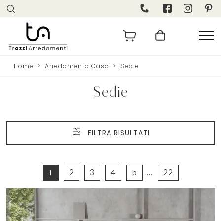
Home
>
Arredamento Casa
>
Sedie
Sedie
FILTRA RISULTATI
1
2
3
4
5
....
22