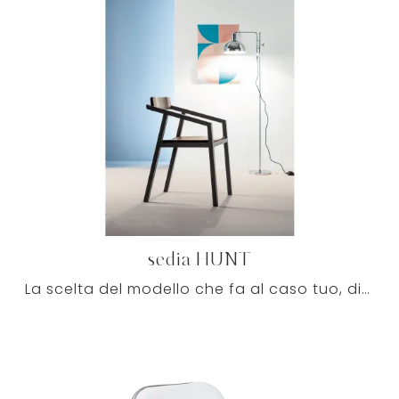
sedia HUNT
La scelta del modello che fa al caso tuo, dipenderà dal mood del locale, dalle sue misure e funzioni; alcune opzioni offerte sono legno, plastica e ...