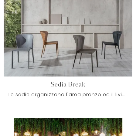
Sedia Break
Le sedie organizzano l'area pranzo ed il living di casa, definendo gli spazi con logica e razionalità e coniugando ottimamente doti di praticità e ...