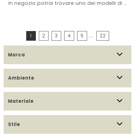
In negozio potrai trovare uno dei modelli di Sedie fisse del brand, nonché potrai essere assistito dai nostri esperti designer di interni durante la ...
1
2
3
4
5
....
22
Marca
Ambiente
Materiale
Stile