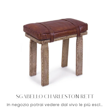
SGABELLO CHARLESTON RETT
In negozio potrai vedere dal vivo le più esclusive proposte sul mercato, tra cui trovi anche quelle da pranzo moderne firmate dal brand Bizzotto.