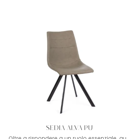
SEDIA ALVA PU
Oltre a rispondere a un ruolo essenziale, questi mobili possono enfatizzare un luogo anche anonimo e privo di elementi accessori.