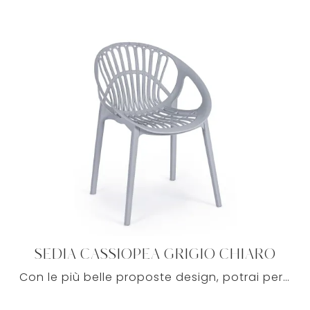
SEDIA CASSIOPEA GRIGIO CHIARO
Con le più belle proposte design, potrai personalizzare i tuoi ambienti domestici con stile e praticità, con tutta l'eccellenza garantita Bizzotto.