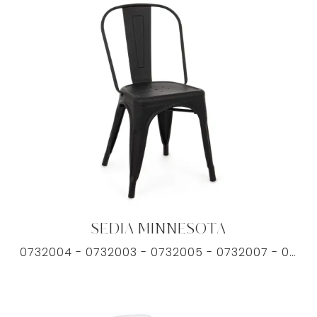
SEDIA MINNESOTA
0732004 - 0732003 - 0732005 - 0732007 - 0732002 in metallo: sarà capace di arredare al meglio il dining o il soggiorno della tua casa, unendo doti ...