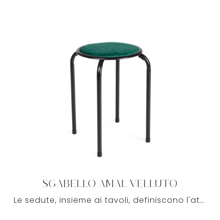
SGABELLO AMAL VELLUTO
Le sedute, insieme ai tavoli, definiscono l'atmosfera dei locali: se vuoi ottimizzare gli spazi arricchendone l'estetica, allora le nostre soluzioni ...