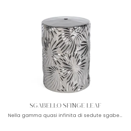
SGABELLO SFINGE LEAF
Nella gamma quasi infinita di sedute sgabelli classiche della marca che proponiamo nel nostro punto vendita, troverai certamente le composizioni ...