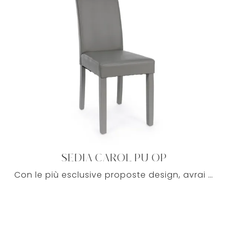
SEDIA CAROL PU OP
Con le più esclusive proposte design, avrai la possibilità di personalizzare i tuoi interni con stile e funzionalità, con tutta l'eccellenza ...