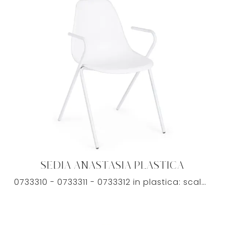
SEDIA ANASTASIA PLASTICA
0733310 - 0733311 - 0733312 in plastica: scalda l’atmosfera di casa, mentre il tavolo in abbinamento renderà il locale di destinazione completamente ...