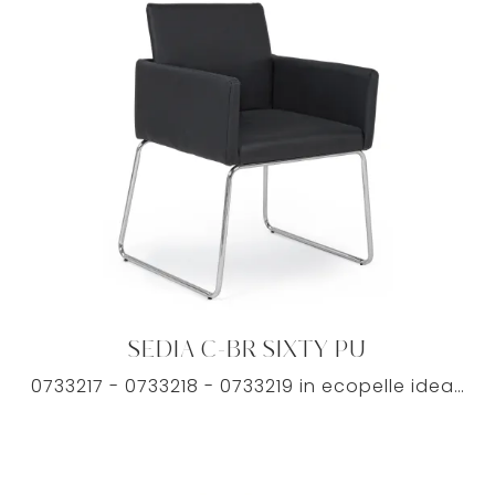
SEDIA C-BR SIXTY PU
0733217 - 0733218 - 0733219 in ecopelle ideale per le tue problematiche abitative.