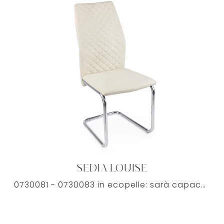
SEDIA LOUISE
0730081 - 0730083 in ecopelle: sarà capace di arredare ottimamente la sala da pranzo o il soggiorno della tua casa, coniugando doti di praticità e ...