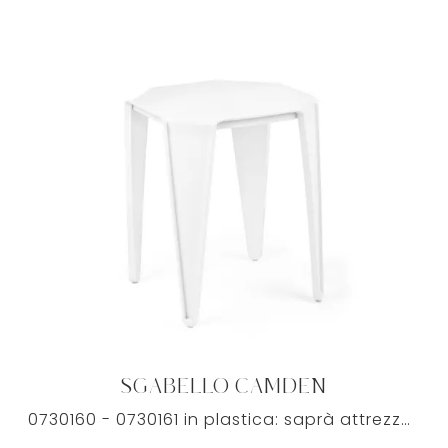
SGABELLO CAMDEN
0730160 - 0730161 in plastica: saprà attrezzare al meglio la sala da pranzo o il living della tua casa, coniugando doti di funzionalità e stile.