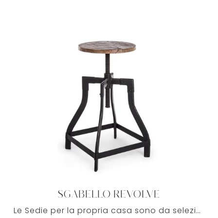
SGABELLO REVOLVE
Le Sedie per la propria casa sono da selezionare con cura, in modo che forma, stile e misure ben si inseriscano nel locale dove trovano posto. Nella ...