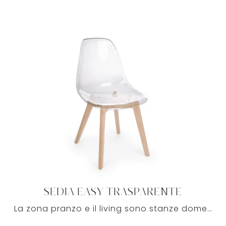
SEDIA EASY TRASPARENTE
La zona pranzo e il living sono stanze domestiche dedicate alla socializzazione, centro per le relazioni con amici e parenti durante pasti, feste e ...