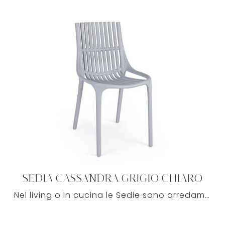
SEDIA CASSANDRA GRIGIO CHIARO
Nel living o in cucina le Sedie sono arredamenti irrinunciabili, in quanto sottolineano il mood del locale e rispondono a una funzione essenziale.