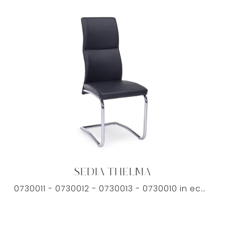
SEDIA THELMA
0730011 - 0730012 - 0730013 - 0730010 in ecopelle ideale per le tue esigenze abitative.