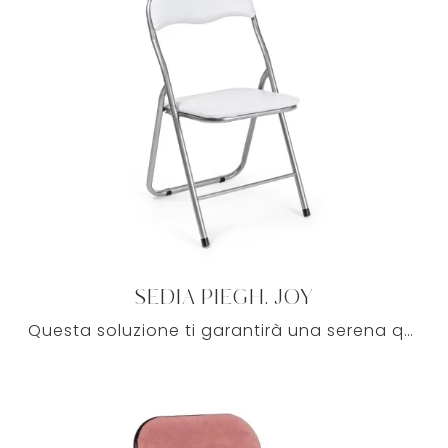
SEDIA PIEGH. JOY
Questa soluzione ti garantirà una serena quotidianità nei locali dove si chiacchiera con familiari e amici, nonché si rivelerà confortevole e ...