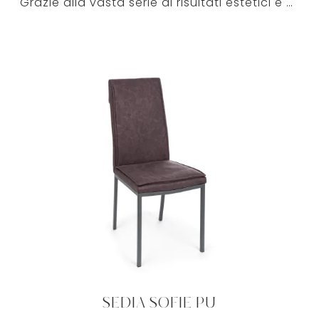
Grazie alla vasta serie di risultati estetici e di soluzioni design da pranzo del rinomato marchio, troverai quella ideale per impreziosire la tua ...
SEDIA SOFIE PU