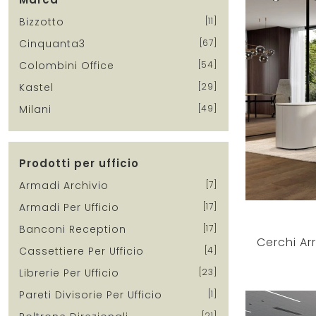
Bizzotto
11
Cinquanta3
67
Colombini Office
54
Kastel
29
Milani
49
Prodotti per ufficio
Armadi Archivio
7
Armadi Per Ufficio
17
Banconi Reception
17
Cassettiere Per Ufficio
4
Librerie Per Ufficio
23
Pareti Divisorie Per Ufficio
1
21