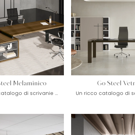
teel Melaminico
Go Steel Vet
Un ricco catalogo di scrivanie direzionali in melaminico ti aspetta! Il modello Go Steel Melaminico di Colombini Office ti aspetta!