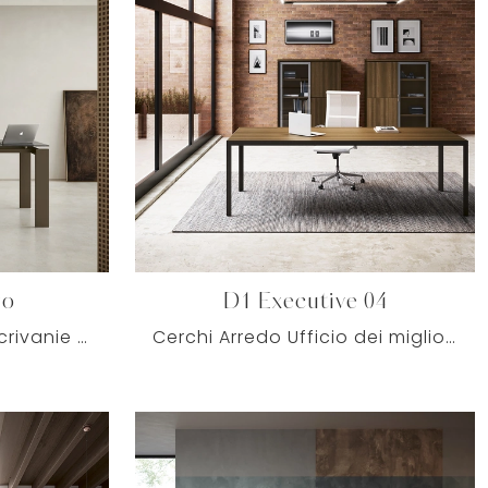
ro
D1 Executive 04
Un ricco catalogo di scrivanie direzionali in vetro ti aspetta! Il modello Go Steel Vetro di Colombini Office ti aspetta!
Cerchi Arredo Ufficio dei migliori produttori? Scopri le differenti soluzioni di scrivanie direzionali in melaminico, come il modello D1 Executive 04 ...