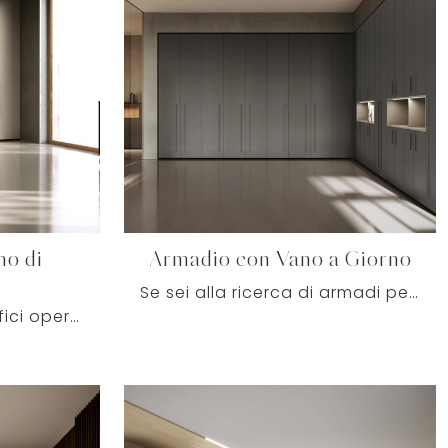
no di
Armadio con Vano a Giorno
Se sei alla ricerca di armadi per ufficio di Colombini Office, clicca e ottieni informazioni sul modello Armadio con Vano a Giorno in melaminico per ...
Se desideri ultimare uffici operativi e direzionali, eccoti il modello Armadio con Vano di Passaggio di Colombini Office tra differenti soluzioni di ...