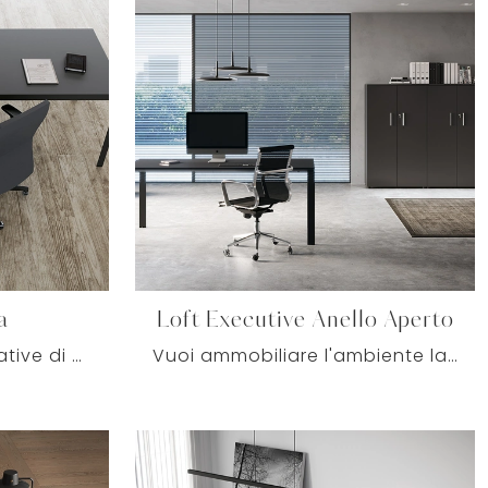
a
Loft Executive Anello Aperto
Se vuoi scrivanie operative di Colombini Office, clicca e ottieni informazioni sul modello D1 Operativa in melaminico per uffici operativi e ...
Vuoi ammobiliare l'ambiente lavorativo? Ecco qui differenti proposte di scrivanie direzionali in melaminico, come il modello Loft Executive Anello ...