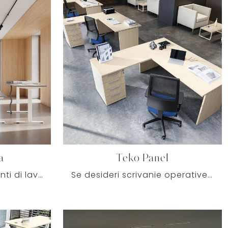
a
Teko Panel
Vuoi allestire gli ambienti di lavoro? Ecco qui differenti proposte di scrivanie operative in melaminico, come il modello ET Operativa di Colombini ...
Se desideri scrivanie operative di Colombini Office, clicca e ottieni informazioni sul modello Teko Panel in melaminico per gli spazi di lavoro!