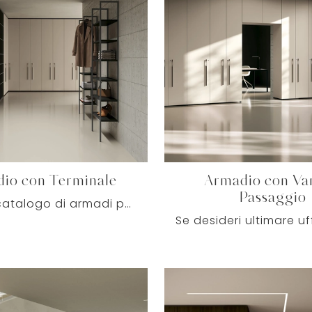
io con Terminale
Armadio con Va
Passaggio
Un ricco catalogo di armadi per ufficio in melaminico ti attende! Il modello Armadio con Terminale di Colombini Office ti attende!