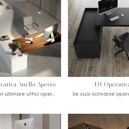
rativa Anello Aperto
D1 Operativ
Se desideri ultimare uffici operativi e direzionali, ecco qui il modello Loft Operativa Anello Aperto di Colombini Office tra diverse proposte di ...