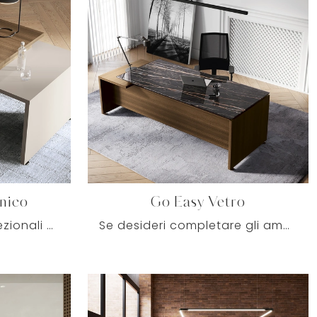
nico
Go Easy Vetro
Se cerchi scrivanie direzionali di Colombini Office, clicca e scopri di più sul modello Go Easy Melaminico in melaminico per l'ambiente lavorativo!
Se desideri completare gli ambienti di lavoro, eccoti il modello Go Easy Vetro di Colombini Office tra differenti soluzioni di scrivanie direzionali.