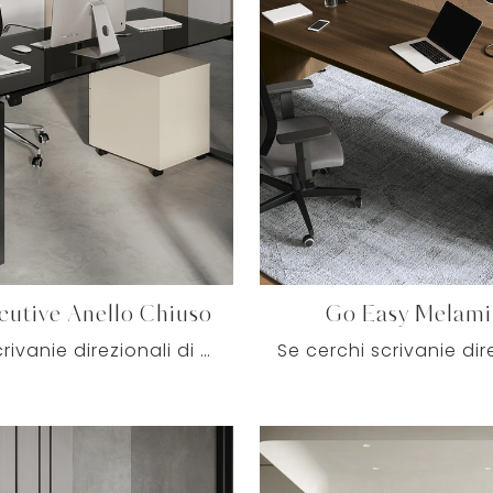
cutive Anello Chiuso
Go Easy Melami
Se vuoi scrivanie direzionali di Colombini Office, clicca e scopri di più sul modello Loft Executive Anello Chiuso in vetro per gli ambienti di ...