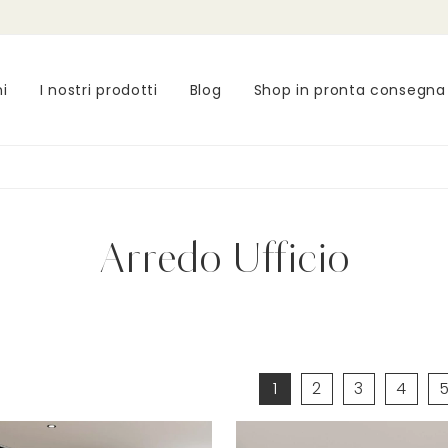
ni
I nostri prodotti
Blog
Shop in pronta consegna
Arredo Ufficio
1
2
3
4