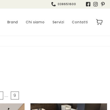
038651600
Brand
Chi siamo
Servizi
Contatti
5
....
9