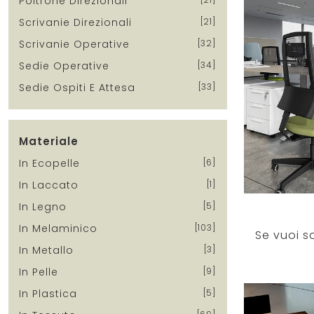
Poltrone Direzionali
Scrivanie Direzionali
21
Scrivanie Operative
32
Sedie Operative
34
Sedie Ospiti E Attesa
33
Materiale
In Ecopelle
6
In Laccato
1
In Legno
5
In Melaminico
103
In Metallo
3
In Pelle
9
In Plastica
5