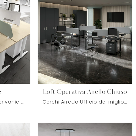
c
Loft Operativa Anello Chiuso
Una ricca gamma di scrivanie operative in melaminico ti sta aspettando! Il modello Teko Classic di Colombini Office ti sta aspettando!
Cerchi Arredo Ufficio dei migliori brand? Scopri le diverse proposte di scrivanie operative in melaminico, come il modello Loft Operativa Anello ...