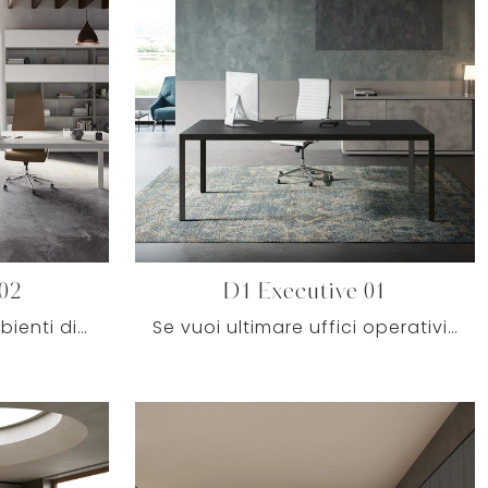
02
D1 Executive 01
Se vuoi ultimare gli ambienti di lavoro, ti presentiamo il modello D1 Executive 02 di Colombini Office tra differenti soluzioni di scrivanie ...
Se vuoi ultimare uffici operativi e direzionali, ecco qui il modello D1 Executive 01 di Colombini Office tra diverse proposte di scrivanie ...