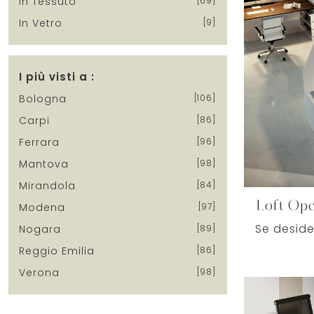
In Tessuto
69
In Vetro
9
I più visti a :
Bologna
106
Carpi
86
Ferrara
96
Mantova
98
Mirandola
84
Loft Ope
Modena
97
Nogara
89
Reggio Emilia
86
Verona
98