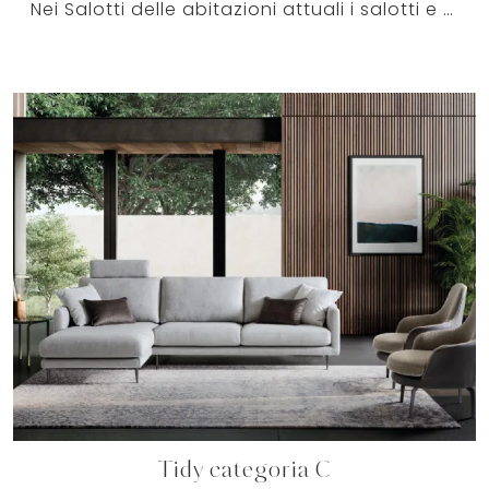
Nei Salotti delle abitazioni attuali i salotti e divani in tessuto soddisfano le specifiche necessità della stanza dedicata al relax, allo svago e ...
Tidy categoria C