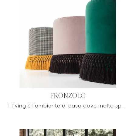
FRONZOLO
Il living è l'ambiente di casa dove molto spesso accoglierai amici e parenti per serate in compagnia, perciò occorre che sia sempre accogliente, ...