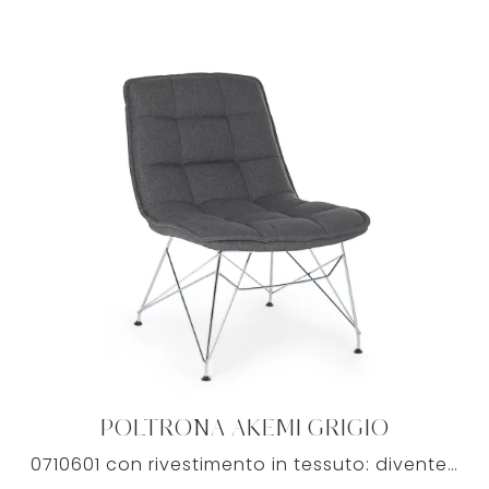
POLTRONA AKEMI GRIGIO
0710601 con rivestimento in tessuto: diventerà presenza caratterizzante del tuo living, grazie a linee ben studiate, morbida imbottitura e ...