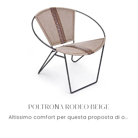
POLTRONA RODEO BEIGE
Altissimo comfort per questa proposta di ottima fattura: tra molteplici poltrone lineari di Bizzotto, risalta per le sue doti di praticità e design.