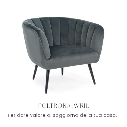
POLTRONA AVRIL
Per dare valore al soggiorno della tua casa con funzionalità e stile, eccoti uno dei modelli più originali di poltrone lineari in tessuto Bizzotto. ...