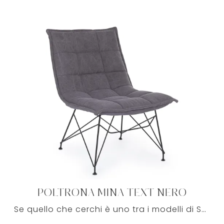
POLTRONA MINA TEXT NERO
Se quello che cerchi è uno tra i modelli di Salotti moderni con poltrone in tessuto, venire in negozio ti farà scoprire le più belle proposte firmate ...