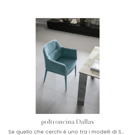
poltroncina Dallas
Se quello che cerchi è uno tra i modelli di Salotti design con poltrone in tessuto, visitarci ti permetterà di scoprire le più originali proposte ...