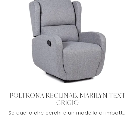
POLTRONA RECLINAB. MARILYN TEXT
GRIGIO
Se quello che cerchi è un modello di imbottito dei più noti brand nel campo dell'arredo per arricchire la tua casa, facci visita e troverai ciò che ...