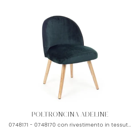
POLTRONCINA ADELINE
0748171 - 0748170 con rivestimento in tessuto: diventerà presenza caratterizzante del tuo soggiorno, grazie a linee ben studiate, morbida ...