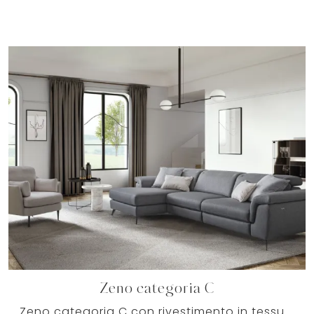
Zeno categoria C
Zeno categoria C con rivestimento in tessuto: diventerà presenza caratterizzante del tuo soggiorno, grazie a design unico, morbida imbottitura e ...