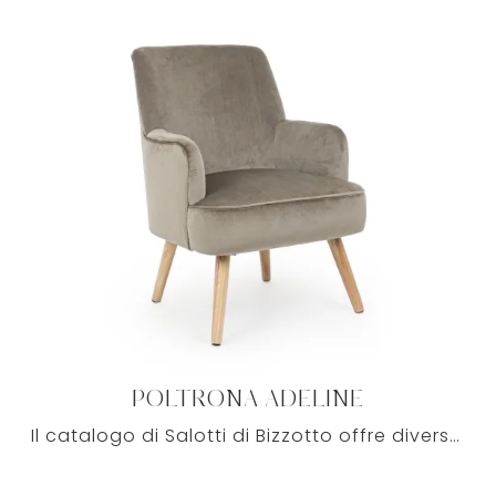
POLTRONA ADELINE
Il catalogo di Salotti di Bizzotto offre diverse idee per ammobiliare gli interni in nome di praticità e design, mettendo al centro il tuo comfort.