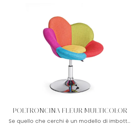
POLTRONCINA FLEUR MULTICOLOR
Se quello che cerchi è un modello di imbottito dei principali brand nel settore dell'arredo per valorizzare la tua casa, vieni da noi e troverai ciò ...