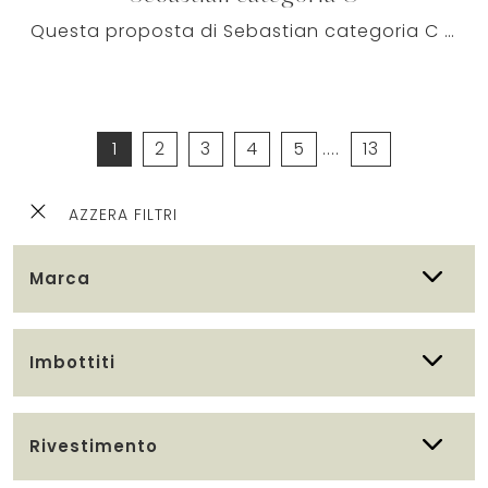
Questa proposta di Sebastian categoria C in tessuto è, tra uno dei diversi modelli di Salotti moderni di Le Comfort, esemplificativo di tutta la ...
1
2
3
4
5
....
13
AZZERA FILTRI
Marca
Imbottiti
Rivestimento