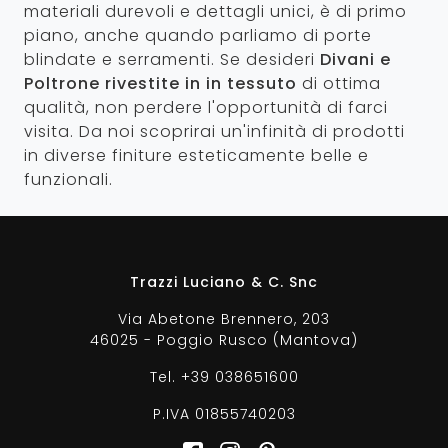
materiali durevoli e dettagli unici, è di primo
piano, anche quando parliamo di porte
blindate e serramenti. Se desideri
Divani e
Poltrone rivestite in in tessuto
di ottima
qualità, non perdere l'opportunità di farci
visita. Da noi scoprirai un'infinità di prodotti
in diverse finiture esteticamente belle e
funzionali.
Trazzi Luciano & C. Snc
Via Abetone Brennero, 203
46025 - Poggio Rusco (Mantova)
Tel.
+39 038651600
P.IVA 01855740203