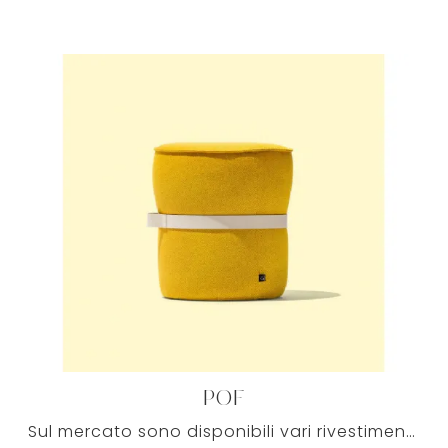
POF
Sul mercato sono disponibili vari rivestimenti di design per i tuoi Salotti moderni, cosicché i modelli di pouf possano sempre abbinarsi al resto ...