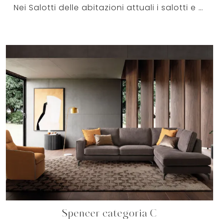
Nei Salotti delle abitazioni attuali i salotti e divani in tessuto assecondano le specifiche aspettative della stanza dedicata al riposo, allo svago ...
Spencer categoria C