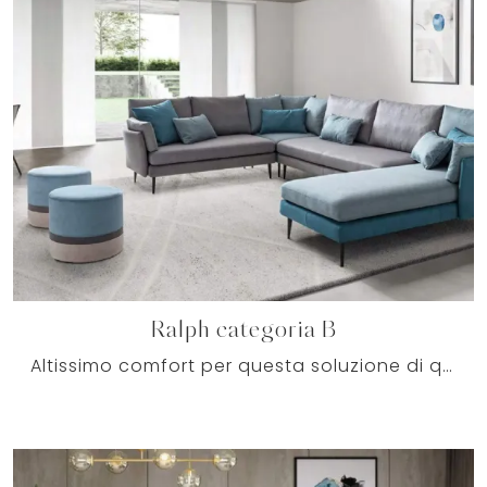
Ralph categoria B
Altissimo comfort per questa soluzione di qualità eccellente: tra molteplici divani ad angolo di Le Comfort, risalta per le sue doti di praticità e ...