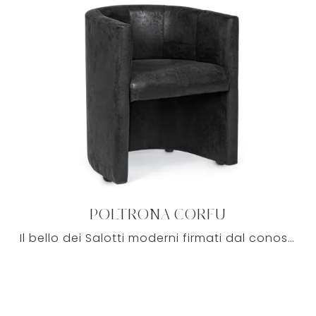
POLTRONA CORFU
Il bello dei Salotti moderni firmati dal conosciuto marchio Bizzotto è prima di tutto il comfort, elemento imprescindibile nel living di ciascuno.