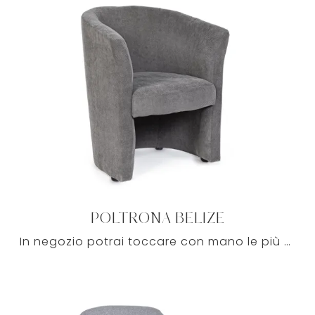
POLTRONA BELIZE
In negozio potrai toccare con mano le più esclusive composizioni con poltrone dai richiami moderni di grande valore e di grande impatto estetico in ...