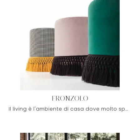
FRONZOLO
Il living è l'ambiente di casa dove molto spesso accoglierai amici e parenti per serate in compagnia, perciò occorre che sia sempre accogliente, ...