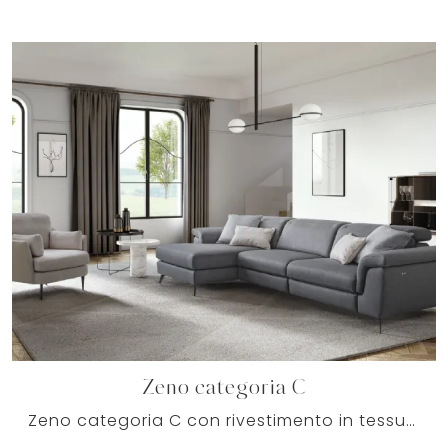
Zeno categoria C
Zeno categoria C con rivestimento in tessuto: diventerà presenza caratterizzante del tuo soggiorno, grazie a design unico, morbida imbottitura e ...