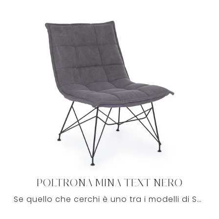
POLTRONA MINA TEXT NERO
Se quello che cerchi è uno tra i modelli di Salotti moderni con poltrone in tessuto, venire in negozio ti farà scoprire le più belle proposte firmate ...