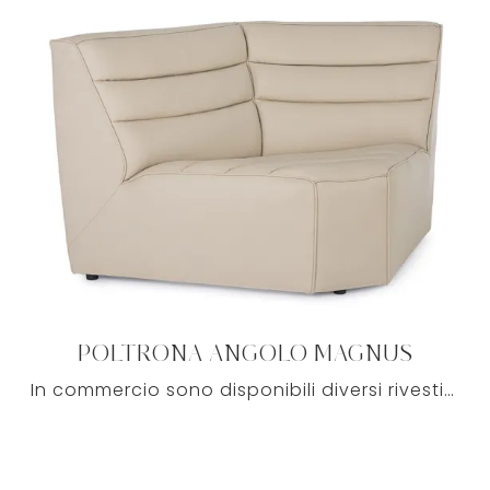
POLTRONA ANGOLO MAGNUS
In commercio sono disponibili diversi rivestimenti attuali per i tuoi Salotti moderni, affinchè i modelli di poltrone possano sempre abbinarsi ai ...