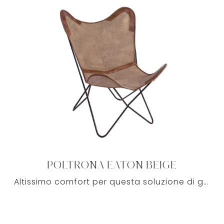
POLTRONA EATON BEIGE
Altissimo comfort per questa soluzione di grande qualità: tra molteplici poltrone lineari di Bizzotto, spicca per le sue doti di funzionalità e stile.