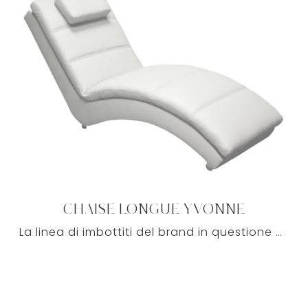
CHAISE LONGUE YVONNE
La linea di imbottiti del brand in questione propone diverse idee originali per arredare il soggiorno all'insegna di funzionalità, comfort e stile.