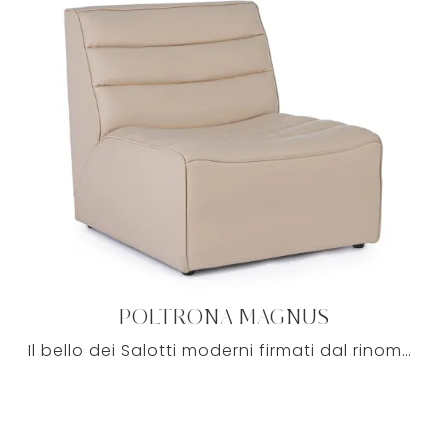
POLTRONA MAGNUS
Il bello dei Salotti moderni firmati dal rinomato brand Bizzotto è innanzitutto la comodità, elemento imprescindibile nel living di ciascuno.