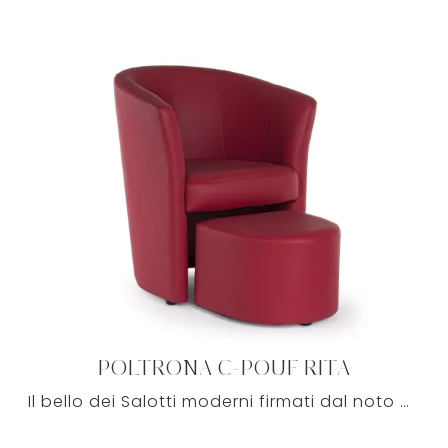
POLTRONA C-POUF RITA
Il bello dei Salotti moderni firmati dal noto brand Bizzotto è soprattutto la comodità, elemento imprescindibile nella zona giorno di ognuno.