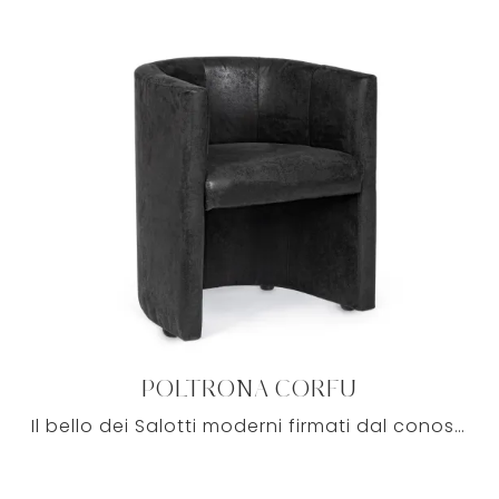
POLTRONA CORFU
Il bello dei Salotti moderni firmati dal conosciuto marchio Bizzotto è prima di tutto il comfort, elemento imprescindibile nel living di ciascuno.