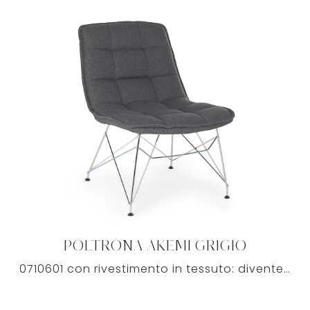
POLTRONA AKEMI GRIGIO
0710601 con rivestimento in tessuto: diventerà presenza caratterizzante del tuo living, grazie a linee ben studiate, morbida imbottitura e ...