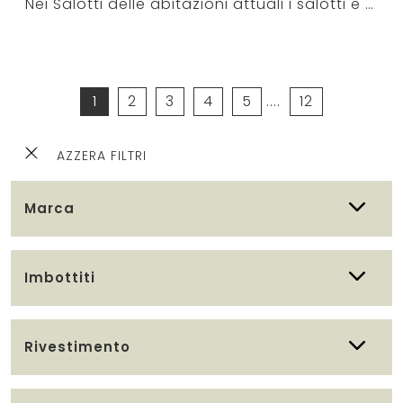
Nei Salotti delle abitazioni attuali i salotti e divani in tessuto assecondano le specifiche aspettative della stanza dedicata al riposo, allo svago ...
1
2
3
4
5
....
12
AZZERA FILTRI
Marca
Imbottiti
Rivestimento