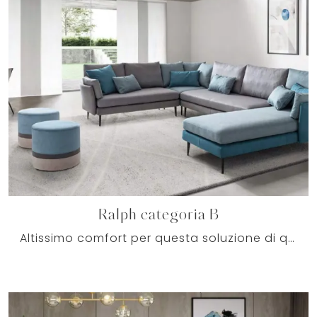
Ralph categoria B
Altissimo comfort per questa soluzione di qualità eccellente: tra molteplici divani ad angolo di Le Comfort, risalta per le sue doti di praticità e ...