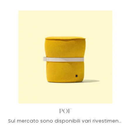
POF
Sul mercato sono disponibili vari rivestimenti di design per i tuoi Salotti moderni, cosicché i modelli di pouf possano sempre abbinarsi al resto ...