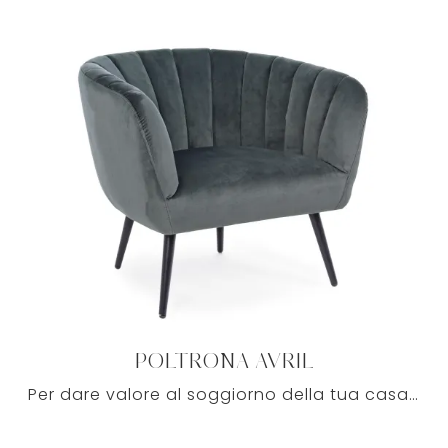
POLTRONA AVRIL
Per dare valore al soggiorno della tua casa con funzionalità e stile, eccoti uno dei modelli più originali di poltrone lineari in tessuto Bizzotto. ...