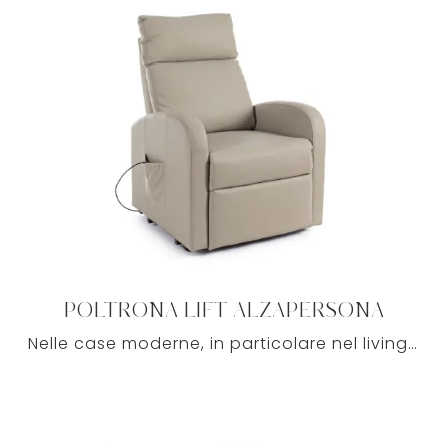
POLTRONA LIFT ALZAPERSONA
Nelle case moderne, in particolare nel living, non mancano mai salotti e poltrone, che sono confortevoli pezzi d’arredo fondamentali per assicurare ...