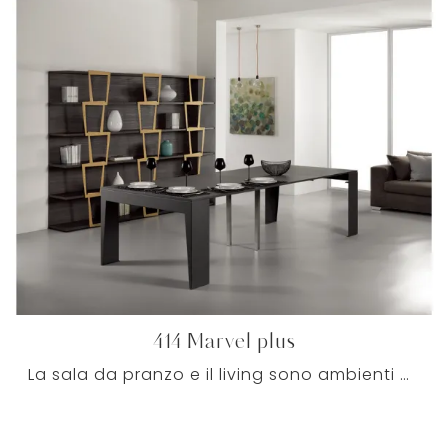
414 Marvel plus
La sala da pranzo e il living sono ambienti di casa per eccellenza dedicati all'ospitalità, dove si socializza attorno al tavolo con amici e parenti.