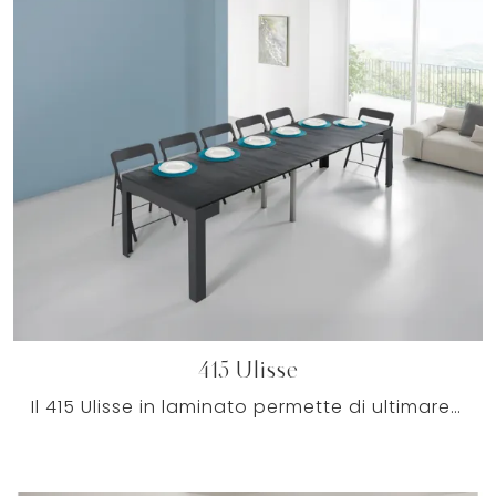
415 Ulisse
Il 415 Ulisse in laminato permette di ultimare una zona pranzo bella e agevole con praticità e design.