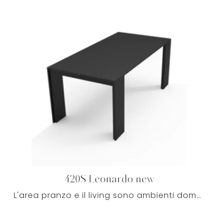
420S Leonardo new
L'area pranzo e il living sono ambienti domestici per eccellenza dedicati alla socializzazione, dove ci si ritrova intorno al tavolo con familiari e ...