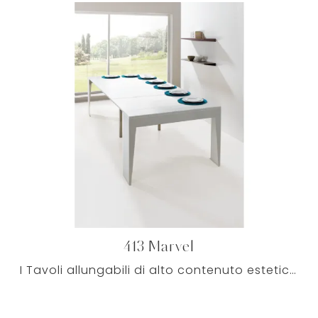
413 Marvel
I Tavoli allungabili di alto contenuto estetico per abitazioni attuali, tra cui quelli che proponiamo nel nostro punto vendita, possono inserirsi con ...