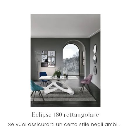
Eclipse 180 rettangolare
Se vuoi assicurarti un certo stile negli ambienti domestici, ma vuoi anche ottenere il meglio dallo spazio disponibile, allora le nostre soluzioni ...