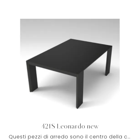
421S Leonardo new
Questi pezzi di arredo sono il centro della convivialità in casa: intorno al tavolo ci si riunisce con amici e parenti per serate in compagnia nonché ...