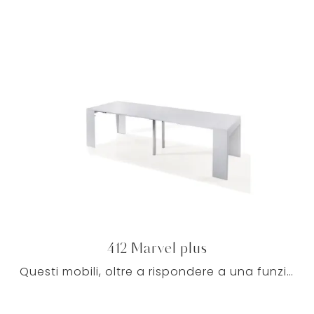
412 Marvel plus
Questi mobili, oltre a rispondere a una funzione fondamentale, possono impreziosire i locali interni grazie a materiali pregiati e linee ben studiate.