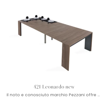
421 Leonardo new
Il noto e conosciuto marchio Pezzani offre molti modelli di Tavoli da pranzo allungabili, tra cui esistono anche quelli ideali per arricchire ...