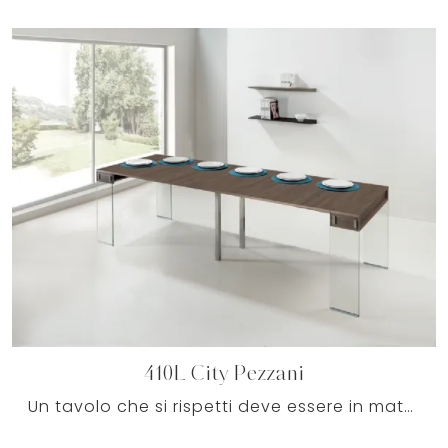
410L City Pezzani
Un tavolo che si rispetti deve essere in materiali pregiati, affinchè sia resistente e preservi nel tempo il valore estetico che lo ...