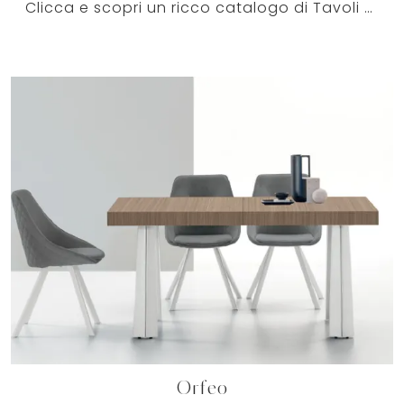
Clicca e scopri un ricco catalogo di Tavoli moderni allungabili da pranzo! Il modello Sagittario di Target Point ti attende.
Orfeo