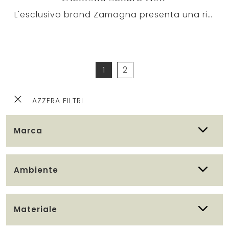
L'esclusivo brand Zamagna presenta una ricca gamma di Tavoli e consolle da pranzo allungabili, tra cui anche quelli ideali per completare ottimamente ...
1
2
AZZERA FILTRI
Marca
Ambiente
Materiale