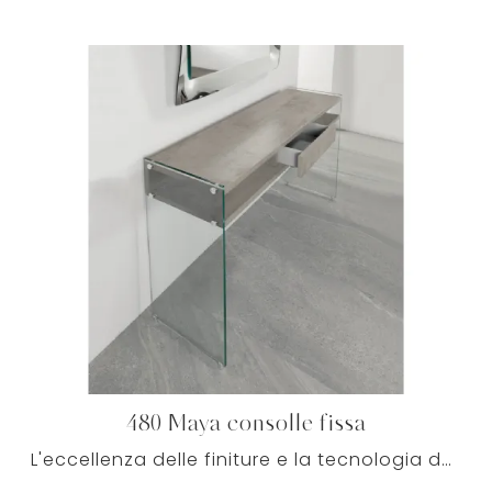
480 Maya consolle fissa
L'eccellenza delle finiture e la tecnologia della produzione rendono questo modello di 480 Maya consolle fissa la soluzione ottimale per ultimare la ...