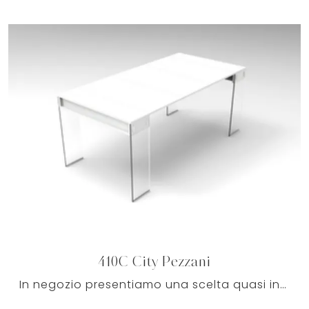
410C City Pezzani
In negozio presentiamo una scelta quasi infinita di composizioni da pranzo, tra cui anche il 410C City Pezzani in laminato di charme.