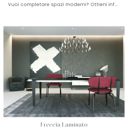
Vuoi completare spazi moderni? Ottieni informazioni sui tavoli moderni allungabili: il modello da cucina Orfeo ti attende.
Freccia Laminato