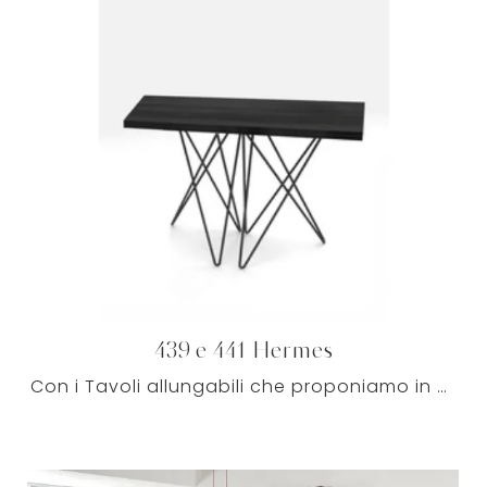
439 e 441 Hermes
Con i Tavoli allungabili che proponiamo in negozio, potrai toccare con mano le più originali soluzioni Pezzani e trovare quella che fa al caso tuo.