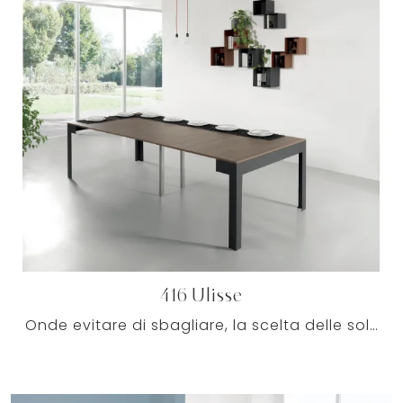
416 Ulisse
Onde evitare di sbagliare, la scelta delle soluzioni ideali per te deve tenere in considerazione stile dell'arredo, dimensioni del locale e funzioni ...