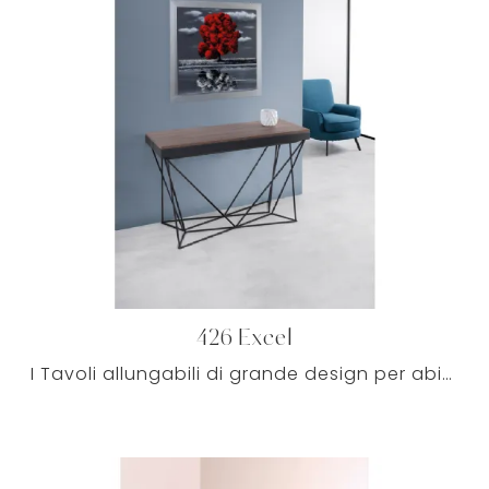
426 Excel
I Tavoli allungabili di grande design per abitazioni moderne, tra cui quelli che presentiamo nel nostro showroom, possono inserirsi con un certo ...