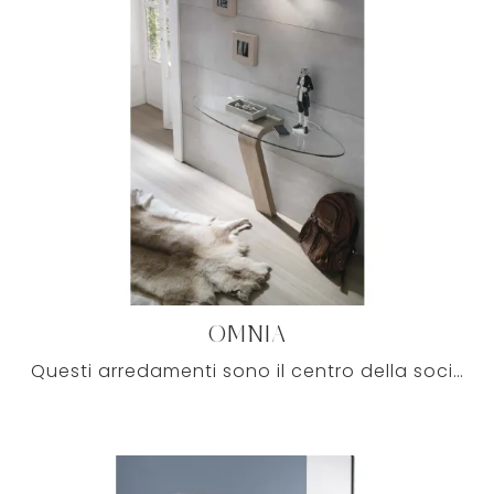
OMNIA
Questi arredamenti sono il centro della socializzazione in casa: attorno al tavolo ci si ritrova con amici e parenti per serate in compagnia o per ...