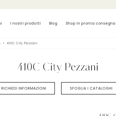
ni
I nostri prodotti
Blog
Shop in pronta consegna
e
>
410C City Pezzani
410C City Pezzani
RICHIEDI INFORMAZIONI
SFOGLIA I CATALOGHI