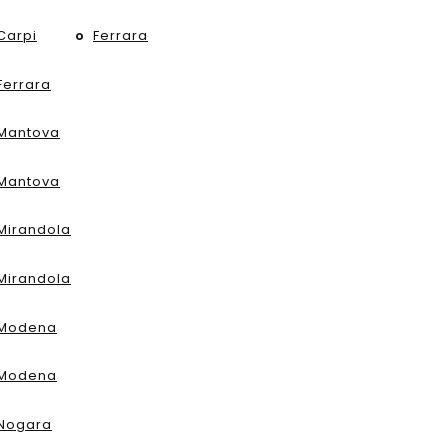
Carpi
Ferrara
Ferrara
Mantova
Mantova
Mirandola
Mirandola
Modena
Modena
Nogara