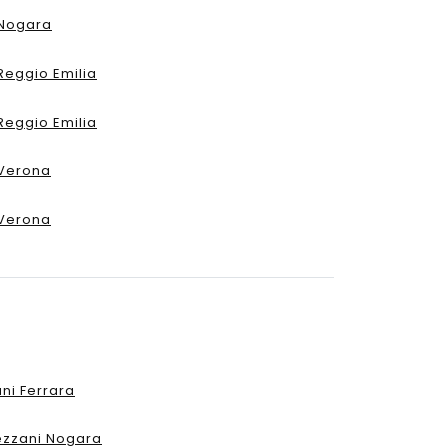
Nogara
Reggio Emilia
Reggio Emilia
Verona
Verona
ni Ferrara
ezzani Nogara