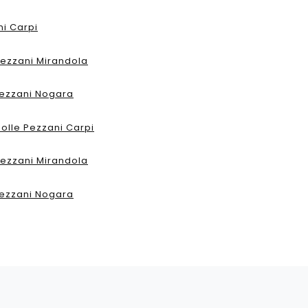
ni Carpi
Pezzani Mirandola
Pezzani Nogara
solle Pezzani Carpi
Pezzani Mirandola
Pezzani Nogara