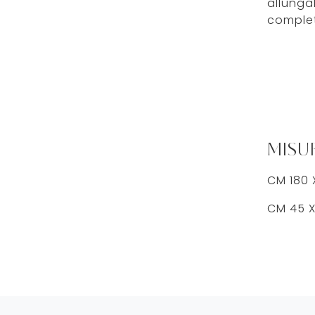
allungab
complet
MISU
CM 180 
CM 45 X