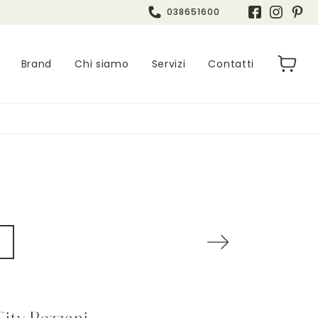
038651600
Brand
Chi siamo
Servizi
Contatti