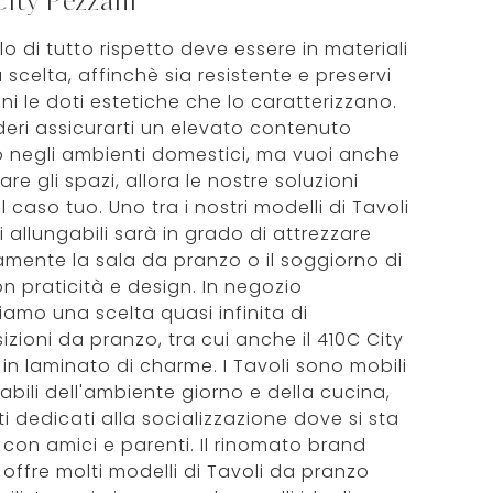
ity Pezzani
o di tutto rispetto deve essere in materiali
 scelta, affinchè sia resistente e preservi
ni le doti estetiche che lo caratterizzano.
deri assicurarti un elevato contenuto
o negli ambienti domestici, ma vuoi anche
are gli spazi, allora le nostre soluzioni
 caso tuo. Uno tra i nostri modelli di Tavoli
 allungabili sarà in grado di attrezzare
amente la sala da pranzo o il soggiorno di
n praticità e design. In negozio
iamo una scelta quasi infinita di
zioni da pranzo, tra cui anche il 410C City
 in laminato di charme. I Tavoli sono mobili
iabili dell'ambiente giorno e della cucina,
i dedicati alla socializzazione dove si sta
 con amici e parenti. Il rinomato brand
 offre molti modelli di Tavoli da pranzo