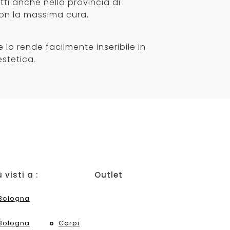
tti anche nella provincia di
con la massima cura.
 lo rende facilmente inseribile in
estetica.
ù visti a :
Outlet
Bologna
Bologna
Carpi