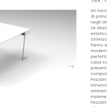
410C C
Un tavol
di prima
negli an
Se desi
estetic
ottimizz
fanno al
moderni
perfett
casa co
present
composi
Pezzani
irrinunc
ambient
insieme
Pezzani