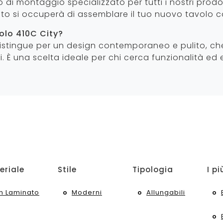
 di montaggio specializzato per tutti i nostri prodo
ato si occuperà di assemblare il tuo nuovo tavolo 
volo 410C City?
 distingue per un design contemporaneo e pulito, che
i. È una scelta ideale per chi cerca funzionalità ed 
eriale
Stile
Tipologia
I pi
In Laminato
Moderni
Allungabili