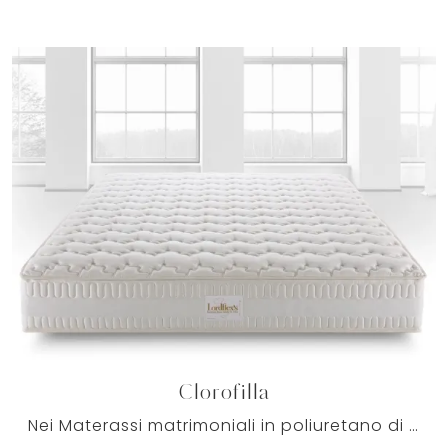
Clorofilla
Nei Materassi matrimoniali in poliuretano di Lordflexs forme eleganti e tanta innovazione tecnica assicurano a tutti il relax totale.