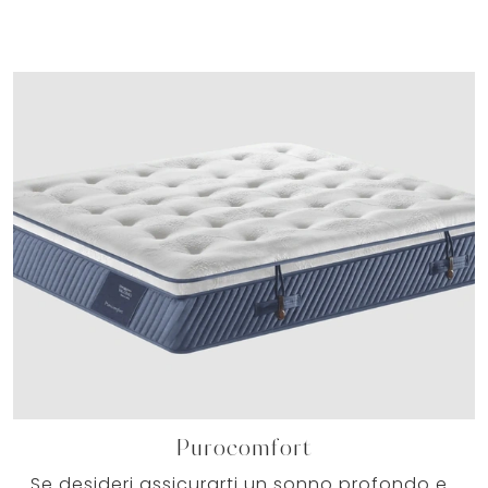
Purocomfort
Se desideri assicurarti un sonno profondo e ristoratore, scopri i Materassi a molle insacchettate matrimoniali come il modello Purocomfort ...