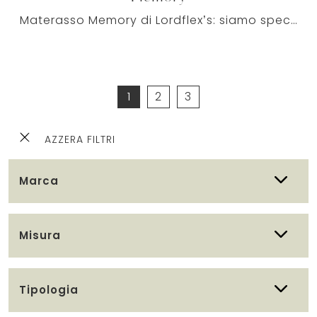
Materasso Memory di Lordflex’s: siamo specialisti del buon sonno! Ottieni informazioni sui Materassi in memory foam matrimoniali.
1
2
3
AZZERA FILTRI
Marca
Misura
Tipologia