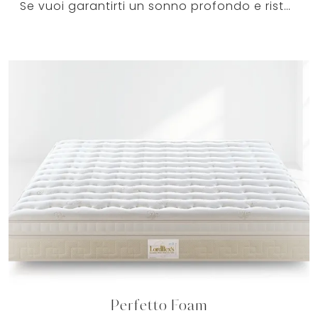
Se vuoi garantirti un sonno profondo e ristoratore, scopri i Materassi in memory foam matrimoniali come il modello Aquasan Lordflexs.
Perfetto Foam