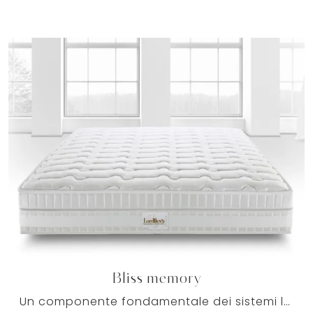
Bliss memory
Un componente fondamentale dei sistemi letto è certamente il materasso: occorre che sia capace di garantire il totale agio di ciascuno ogni notte.