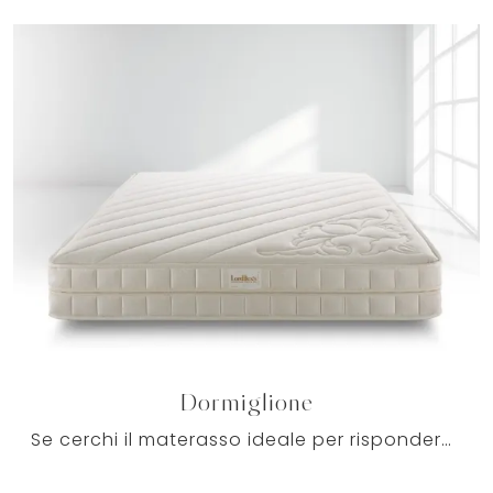
Dormiglione
Se cerchi il materasso ideale per rispondere alle tue necessità legate al riposo, che ti assicuri anche una serena vita di tutti i giorni, allora sei ...