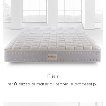
Elisir
Per l'utilizzo di materiali tecnici e processi produttivi all'avanguardia, Lordflexs si definisce lo specialista del riposo: le sue soluzioni di ...