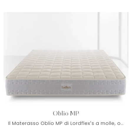
Oblio MP
Il Materasso Oblio MP di Lordflex’s a molle, ovvero un prodotto di grande qualità e comfort, ti garantisce tutta la qualità nel settore del bedding.