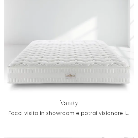
Vanity
Facci visita in showroom e potrai visionare in prima persona tutti i nostri Materassi matrimoniali a molle insacchettate: le migliori soluzioni del ...