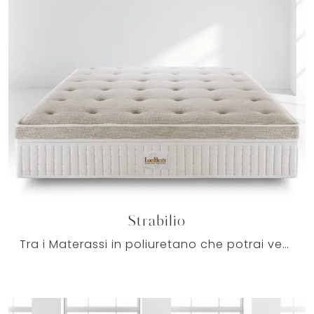
Strabilio
Tra i Materassi in poliuretano che potrai vedere dal vivo in showroom, ognuno troverà quello ideale per sé, per assicurarsi il relax totale.