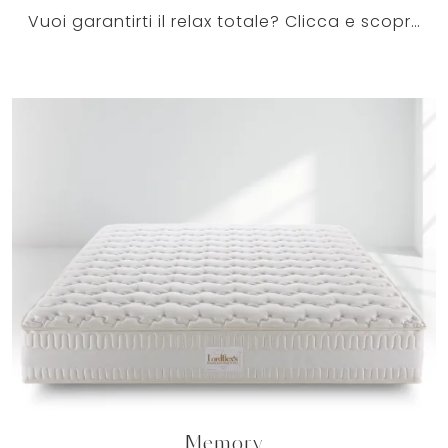
Vuoi garantirti il relax totale? Clicca e scopri di più sul materasso Tammy Love tra i modelli in memory foam matrimoniali di Lordflexs!
Memory