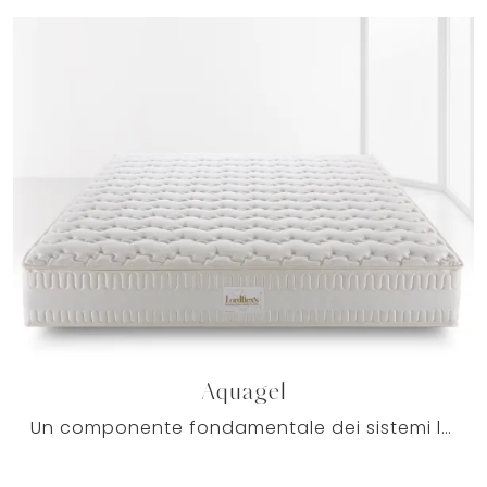
Aquagel
Un componente fondamentale dei sistemi letto è sicuramente il materasso: occorre che sia capace di assicurare il completo comfort di ognuno ogni ...