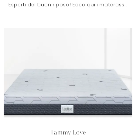
Esperti del buon riposo! Ecco qui i materassi matrimoniali in memory foam di Lordflexs: clicca e scopri di più sul modello Perfetto Foam.
Tammy Love