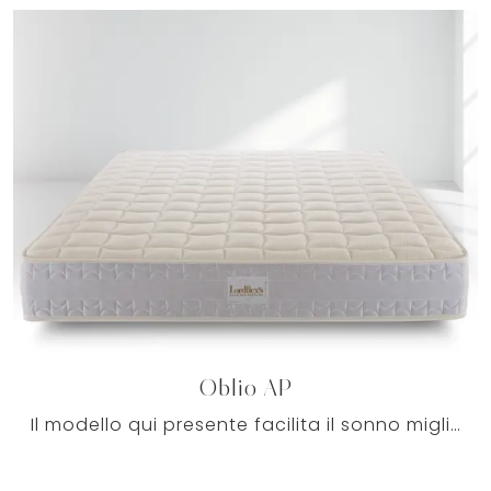
Oblio AP
Il modello qui presente facilita il sonno migliore ogni notte: per una serena quotidianità, è essenziale coricarsi su un materasso di grande valore.