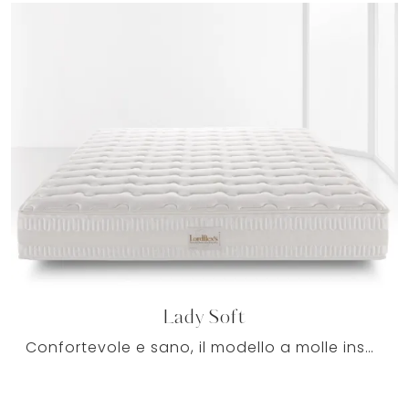
Lady Soft
Confortevole e sano, il modello a molle insacchettate qui presente ti assicura un sostegno equilibrato in tutte le stagioni: le più esclusive ...