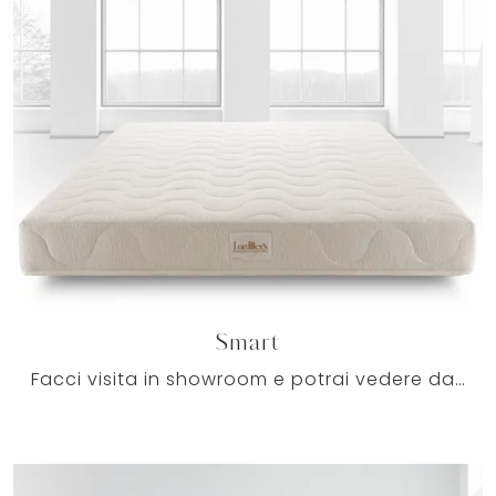
Smart
Facci visita in showroom e potrai vedere dal vivo tutti i nostri Materassi matrimoniali a molle: le migliori soluzioni del riposo ti attendono.