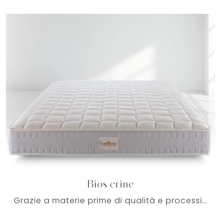
Bios crine
Grazie a materie prime di qualità e processi produttivi di ultima generazione, Lordflexs si definisce l'esperto del buon sonno: le sue soluzioni di ...