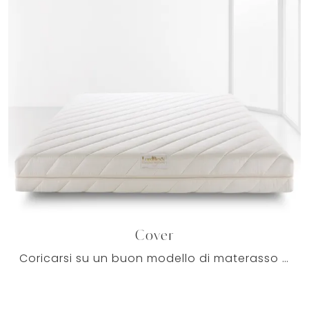
Cover
Coricarsi su un buon modello di materasso facilita il rilassamento dei muscoli e un sonno profondo e ristoratore, che è sinonimo di una serena ed ...