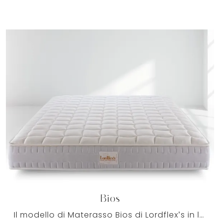
Bios
Il modello di Materasso Bios di Lordflex’s in lattice è ergonomico e confortevole, adatto a dare a chi dorme l'ottimale supporto per la spina dorsale.