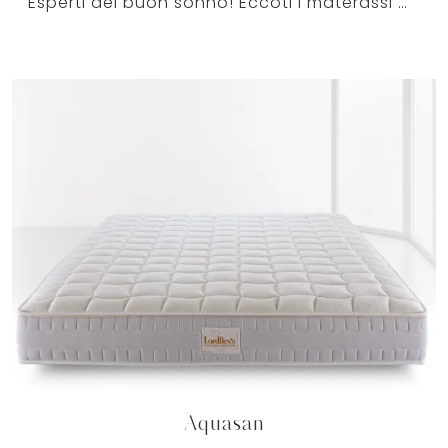
Esperti del buon sonno! Eccoti i materassi matrimoniali a molle insacchettate di Manifattura Falomo: clicca e ottieni informazioni sul modello ...
Aquasan