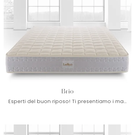
Brio
Esperti del buon riposo! Ti presentiamo i materassi matrimoniali a molle di Lordflexs: clicca e scopri di più sul modello Brio.