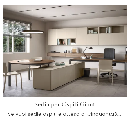
Sedia per Ospiti Giant
Se vuoi sedie ospiti e attesa di Cinquanta3, clicca e ottieni informazioni sul modello Sedia per Ospiti Giant in plastica per il tuo ufficio!