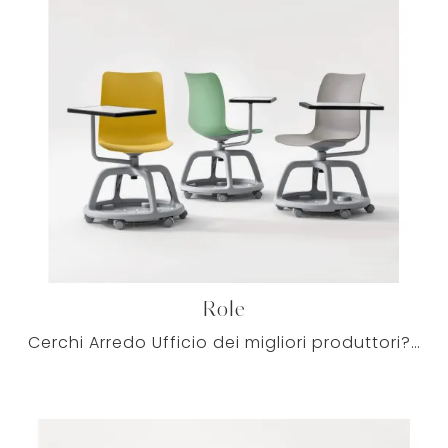
Role
Cerchi Arredo Ufficio dei migliori produttori? Scopri le differenti soluzioni di sedie ospiti e attesa in plastica, come il modello Role di Milani.