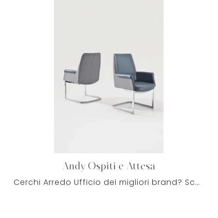
Andy Ospiti e Attesa
Cerchi Arredo Ufficio dei migliori brand? Scopri le differenti soluzioni di sedie ospiti e attesa in pelle, come il modello Andy Ospiti e Attesa di ...