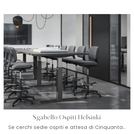
Sgabello Ospiti Helsinki
Se cerchi sedie ospiti e attesa di Cinquanta3, clicca e scopri di più sul modello Sgabello Ospiti Helsinki in tessuto per gli spazi di lavoro!