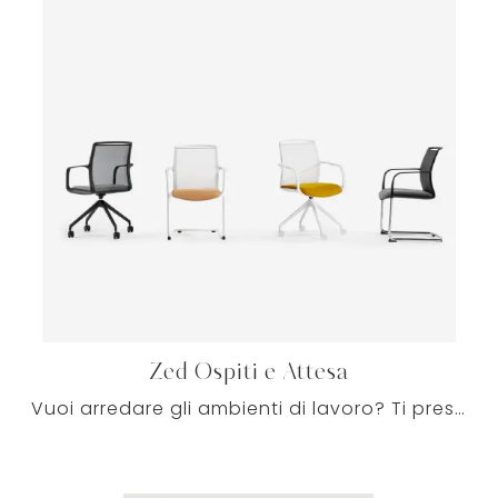
Zed Ospiti e Attesa
Vuoi arredare gli ambienti di lavoro? Ti presentiamo varie proposte di sedie ospiti e attesa in tessuto, come il modello Zed Ospiti e Attesa di ...