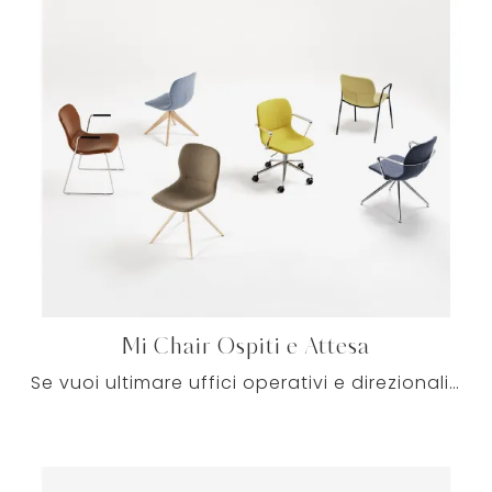
Mi Chair Ospiti e Attesa
Se vuoi ultimare uffici operativi e direzionali, ecco qui il modello Mi Chair Ospiti e Attesa di Milani tra differenti soluzioni di sedie ospiti e ...