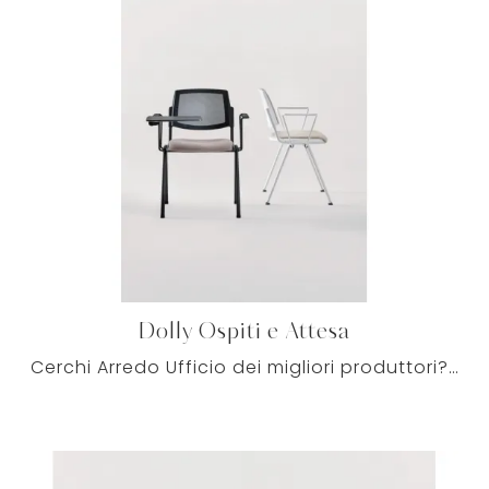
Dolly Ospiti e Attesa
Cerchi Arredo Ufficio dei migliori produttori? Scopri le differenti soluzioni di sedie ospiti e attesa in tessuto, come il modello Dolly Ospiti e ...