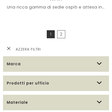
Una ricca gamma di sedie ospiti e attesa in tessuto ti aspetta! Il modello Nesis di Milani ti aspetta!
1
2
AZZERA FILTRI
Marca
Prodotti per ufficio
Materiale