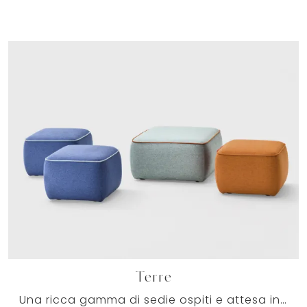
Terre
Una ricca gamma di sedie ospiti e attesa in tessuto ti sta aspettando! Il modello Terre di Milani ti sta aspettando!