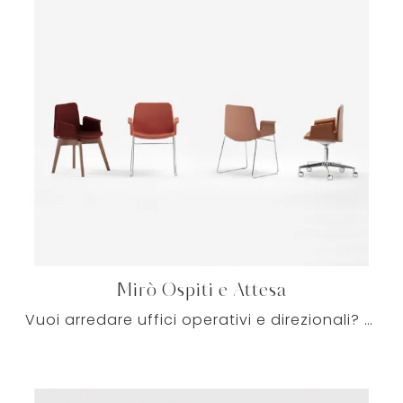
Mirò Ospiti e Attesa
Vuoi arredare uffici operativi e direzionali? Eccoti diverse proposte di sedie ospiti e attesa in tessuto, come il modello Mirò Ospiti e Attesa di ...