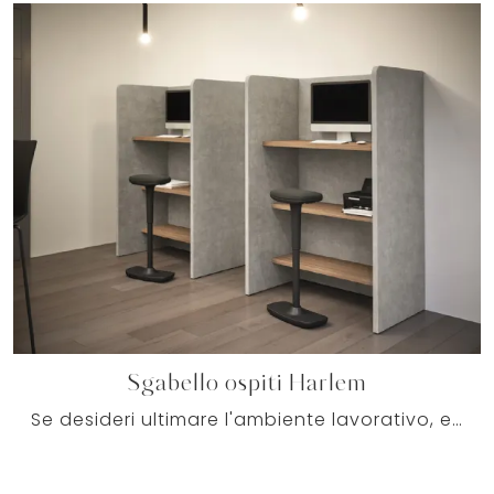
Sgabello ospiti Harlem
Se desideri ultimare l'ambiente lavorativo, eccoti il modello Sgabello ospiti Harlem di Cinquanta3 tra differenti soluzioni di sedie ospiti e attesa.