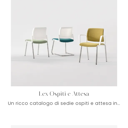
Lex Ospiti e Attesa
Un ricco catalogo di sedie ospiti e attesa in tessuto ti aspetta! Il modello Lex Ospiti e Attesa di Milani ti aspetta!