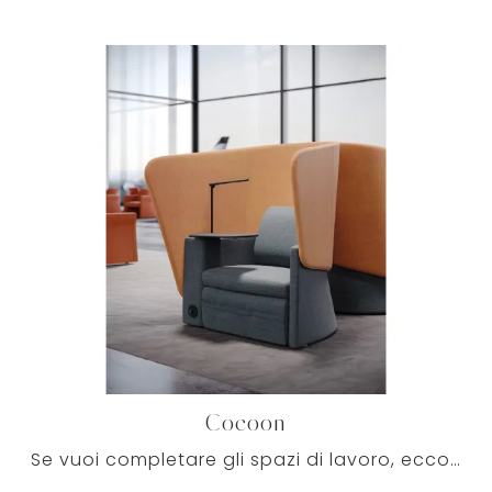
Cocoon
Se vuoi completare gli spazi di lavoro, ecco qui il modello Cocoon di Milani tra diverse proposte di sedie ospiti e attesa.