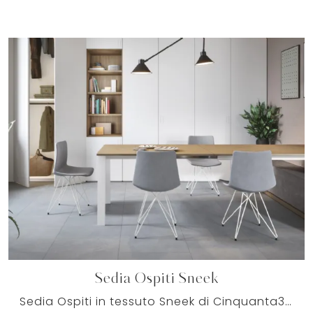
Sedia Ospiti Sneek
Sedia Ospiti in tessuto Sneek di Cinquanta3: fa parte della collezione di Arredo Ufficio che il marchio progetta, in grado di unire doti di ...