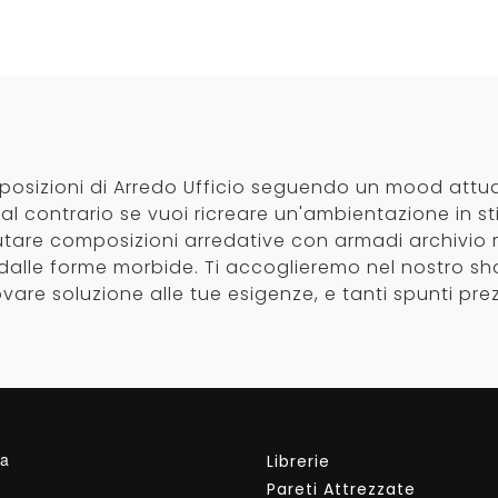
mposizioni di Arredo Ufficio seguendo un mood attu
, al contrario se vuoi ricreare un'ambientazione in st
tare composizioni arredative con armadi archivio re
 dalle forme morbide. Ti accoglieremo nel nostro 
vare soluzione alle tue esigenze, e tanti spunti prezi
da
Librerie
Pareti Attrezzate