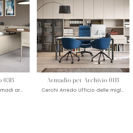
o 03B
Armadio per Archivio 01B
Se sei alla ricerca di armadi archivio di Cinquanta3, clicca e scopri di più sul modello Armadio Archivio 03B in melaminico per il tuo ufficio!
Cerchi Arredo Ufficio delle migliori marche? Scopri le diverse proposte di armadi archivio in melaminico, come il modello Armadio per Archivio 01B di ...