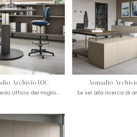
dio Archivio 03C
Armadio Archivi
Cerchi Arredo Ufficio dei migliori produttori? Scopri le differenti soluzioni di armadi archivio in melaminico, come il modello Armadio Archivio 03C ...