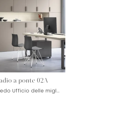
dio a ponte 02A
Cerchi Arredo Ufficio delle migliori marche? Scopri le diverse proposte di armadi archivio in melaminico, come il modello Armadio a ponte 02A di ...