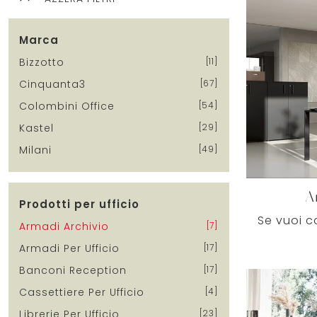
Marca
Bizzotto
11
Cinquanta3
67
Colombini Office
54
Kastel
29
Milani
49
A
Prodotti per ufficio
Armadi Archivio
7
Armadi Per Ufficio
17
Banconi Reception
17
Cassettiere Per Ufficio
4
Librerie Per Ufficio
23