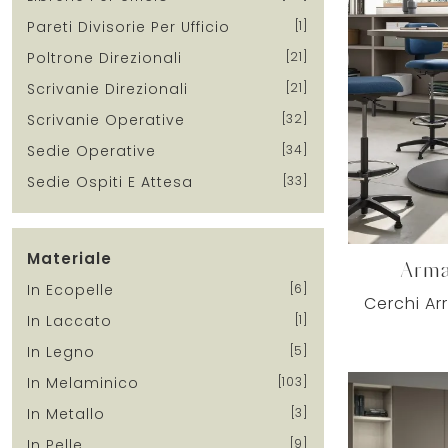
Pareti Divisorie Per Ufficio
1
Poltrone Direzionali
21
Scrivanie Direzionali
21
Scrivanie Operative
32
Sedie Operative
34
Sedie Ospiti E Attesa
33
Materiale
Arma
In Ecopelle
6
In Laccato
1
In Legno
5
In Melaminico
103
In Metallo
3
In Pelle
9