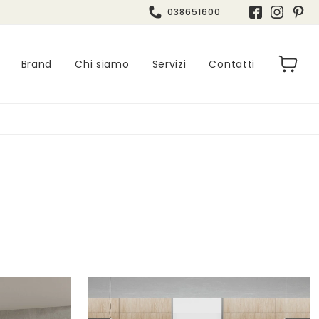
038651600
Brand
Chi siamo
Servizi
Contatti