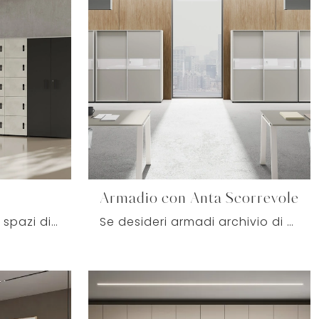
Armadio con Anta Scorrevole
Se desideri ultimare gli spazi di lavoro, ecco qui il modello Lockers di Colombini Office tra diverse proposte di armadi archivio.
Se desideri armadi archivio di Colombini Office, clicca e ottieni informazioni sul modello Armadio con Anta Scorrevole in melaminico per gli ambienti ...