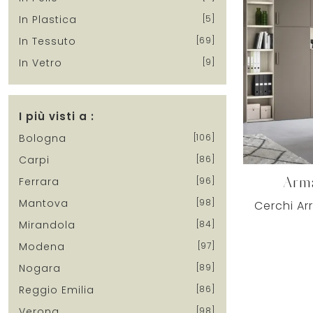
In Plastica
5
In Tessuto
69
In Vetro
9
I più visti a :
Bologna
106
Carpi
86
Ferrara
96
Arma
Mantova
98
Mirandola
84
Modena
97
Nogara
89
Reggio Emilia
86
Verona
98