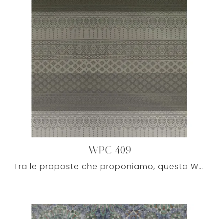
WPC 409
Tra le proposte che proponiamo, questa WPC 409 TRAME COLLECTION connota ogni locale unendo l'eccellenza dei materiali e lo stile del pattern.