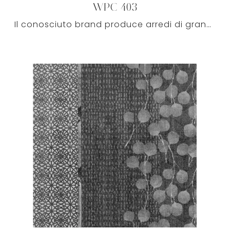
WPC 403
Il conosciuto brand produce arredi di grande qualità con cui impreziosire con stile uno tra gli ambienti di casa in cui spendi buona parte del tempo.