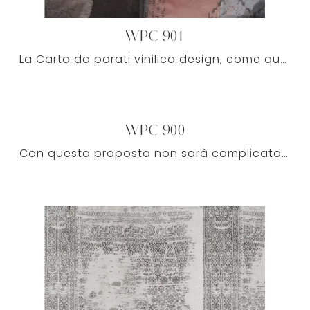
WPC 901
La Carta da parati vinilica design, come questa di Caos Creativo, è realizzata con materiali durevoli, al pari di tutti i vari elementi accessori del ...
WPC 900
Con questa proposta non sarà complicato personalizzare la tua camera da letto, il tuo soggiorno o la sala da bagno, sfruttando bene forma e ...