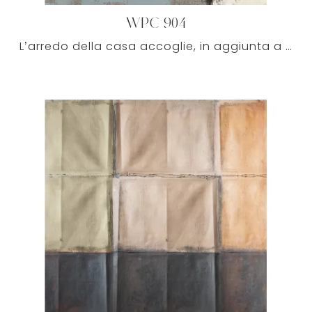
WPC 904
L’arredo della casa accoglie, in aggiunta a mobili e complementi, anche la Carta da parati, elemento davvero originale in un luogo bello da vedere e ...