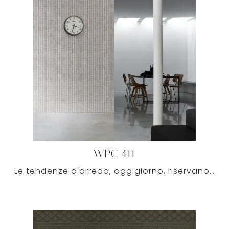
WPC 411
Le tendenze d'arredo, oggigiorno, riservano ai muri di casa la funzione di valorizzare gli ambienti con Carta da parati dai disegni grafici raffinati.