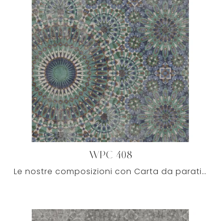
WPC 408
Le nostre composizioni con Carta da parati vinilica trovano posto in ogni tipo di stanza, poiché abbinano alla perfezione doti di estetica e ...