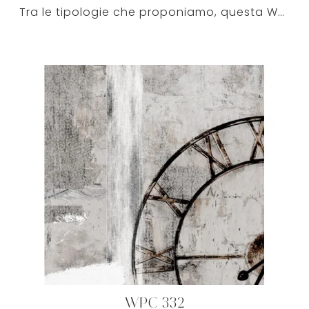
Tra le tipologie che proponiamo, questa WPC 333 WALL WRITING COLLECTION connota ciascun interno coniugando la qualità delle finiture e lo stile del ...
WPC 332