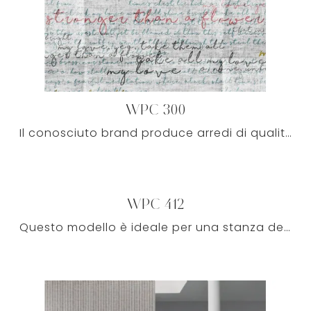
WPC 300
Il conosciuto brand produce arredi di qualità eccellente con cui customizzare con stile uno tra i locali domestici in cui spendi parte del tuo tempo.
WPC 412
Questo modello è ideale per una stanza design: il soggetto attira l'attenzione e impreziosisce i locali domestici in modo armonioso con i restanti ...