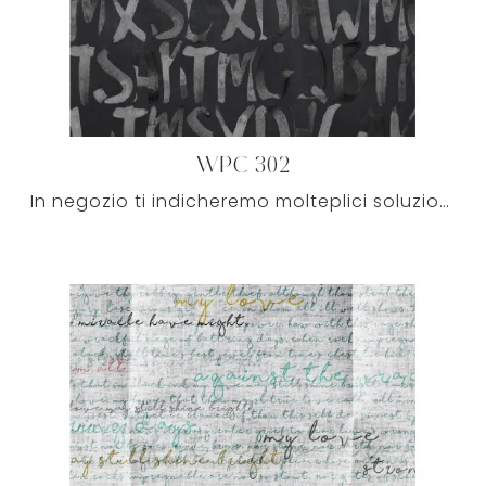
WPC 302
In negozio ti indicheremo molteplici soluzioni di stile, sempre di grande impatto estetico: la scelta sarà prettamente soggettiva, basata solamente ...