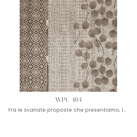
WPC 404
Fra le svariate proposte che presentiamo, la WPC 404 TRAME COLLECTION conferirà un tocco di stile e design alle pareti della tua casa.