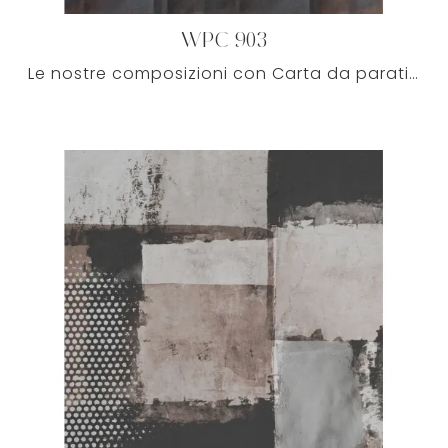
WPC 903
Le nostre composizioni con Carta da parati vinilica ben si inseriscono in ogni sorta di stanza, poiché abbinano alla perfezione doti di valore ...