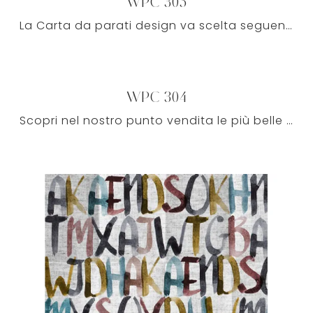
WPC 305
La Carta da parati design va scelta seguendo una certa coerenza stilistica con il resto dell'arredamento, per arricchire i locali di casa al meglio.
WPC 304
Scopri nel nostro punto vendita le più belle proposte del rinomato brand e potrai toccare con mano le loro qualità peculiari, nonché il loro pregio.