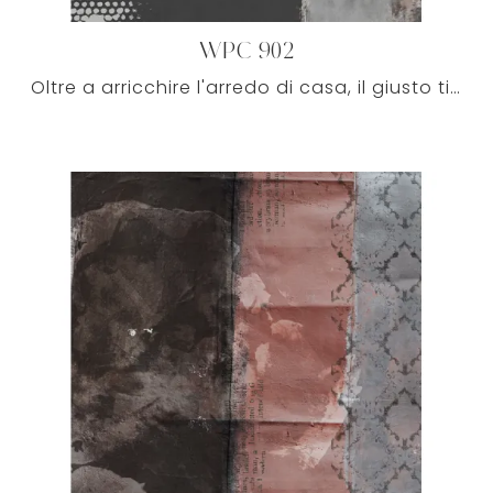
WPC 902
Oltre a arricchire l'arredo di casa, il giusto tipo di Carta da parati sarà in grado di infondere vitalità e serenità nell'ambiente in base al ...