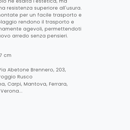
olo ne esalta l'estetica, ma
a resistenza superiore all'usura.
ontate per un facile trasporto e
aggio rendono il trasporto e
remamente agevoli, permettendoti
uovo arredo senza pensieri.
o
77 cm
Via Abetone Brennero, 203
,
Poggio Rusco
, Carpi, Mantova, Ferrara,
Verona...