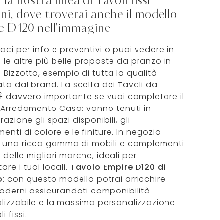
 la nostra linea di Tavoli fissi
i, dove troverai anche il modello
e D120 nell'immagine
aci per info e preventivi o puoi vedere in
 le altre più belle proposte da pranzo in
 Bizzotto, esempio di tutta la qualità
ata dal brand. La scelta dei Tavoli da
È davvero importante se vuoi completare il
 Arredamento Casa: vanno tenuti in
azione gli spazi disponibili, gli
nti di colore e le finiture. In negozio
i una ricca gamma di mobili e complementi
 delle migliori marche, ideali per
re i tuoi locali.
Tavolo Empire D120 di
o
: con questo modello potrai arricchire
oderni assicurandoti componibilità
lizzabile e la massima personalizzazione
i fissi.