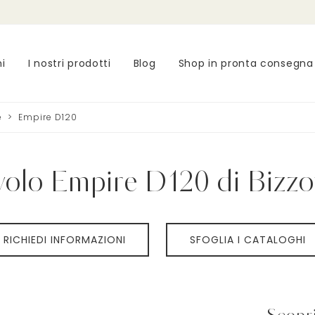
ni
I nostri prodotti
Blog
Shop in pronta consegna
e
>
Empire D120
volo Empire D120 di Bizzo
RICHIEDI INFORMAZIONI
SFOGLIA I CATALOGHI