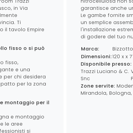
wroom Trazzi
nitrocellulosa non s
sco, in Via
garantisce anche un
ilmente
Le gambe fornite sm
incia. Ti
un semplice assembl
o il tavolo Empire
l'installazione est
di godere del tuo n
llo fisso o si può
Marca:
Bizzott
Dimensioni:
120 x x 
o fisso,
Disponibile presso:
egante e una
Trazzi Luciano & C.
le per chi desidera
Snc
mpatto per la zona
Zone servite:
Modena
Mirandola, Bologna, 
 e montaggio per il
nsegna e montaggio
e le aree
essionisti si