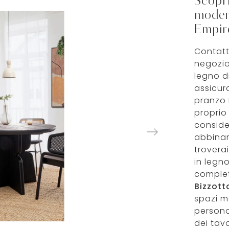
Scopri
modern
Empir
Contatt
negozio
legno di
assicur
pranzo 
proprio
consider
abbiname
trovera
in legno
completa
Bizzott
spazi m
persona
dei tavol