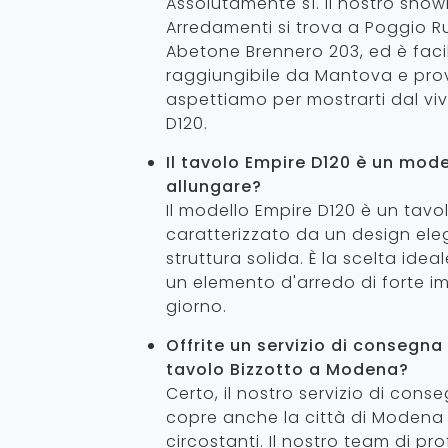
Assolutamente sì. Il nostro sho
Arredamenti si trova a Poggio Ru
Abetone Brennero 203, ed è fac
raggiungibile da Mantova e prov
aspettiamo per mostrarti dal viv
D120.
Il tavolo Empire D120 è un mode
allungare?
Il modello Empire D120 è un tavol
caratterizzato da un design el
struttura solida. È la scelta idea
un elemento d'arredo di forte i
giorno.
Offrite un servizio di consegna
tavolo Bizzotto a Modena?
Certo, il nostro servizio di co
copre anche la città di Modena 
circostanti. Il nostro team di prof