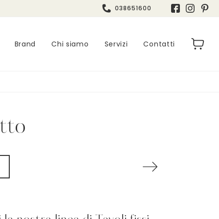
038651600
Brand
Chi siamo
Servizi
Contatti
tto