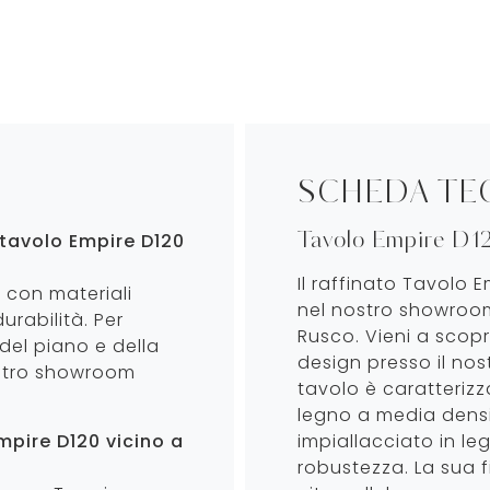
SCHEDA TE
tavolo Empire D120
Tavolo Empire D1
Il raffinato Tavolo 
o con materiali
nel nostro showroo
durabilità. Per
Rusco. Vieni a scopri
 del piano e della
design presso il no
nostro showroom
tavolo è caratterizz
legno a media densi
Empire D120 vicino a
impiallacciato in le
robustezza. La sua f