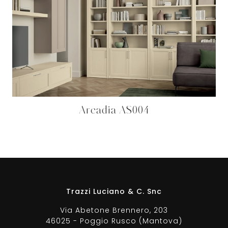
Arcadia AS004
Trazzi Luciano & C. Snc
Via Abetone Brennero, 203
46025 - Poggio Rusco (Mantova)