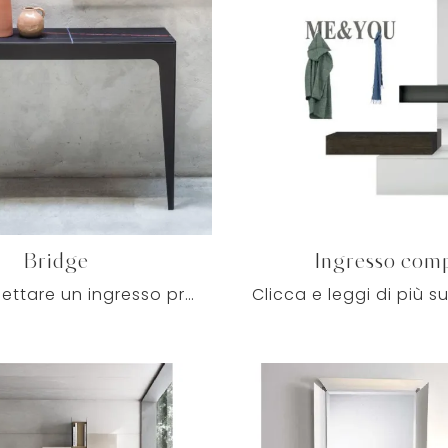
Bridge
Ingresso com
Vuoi progettare un ingresso pratico e dinamico? Ti offriamo il mobile Bridge di Pezzani in vetro, pensato per spazi moderni.