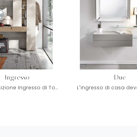
Ingresso
Due
Il Composizione Ingresso di Tomasella in laccato opaco per ingressi moderni visibile in foto è uno tra i più particolari modelli di mobili ...