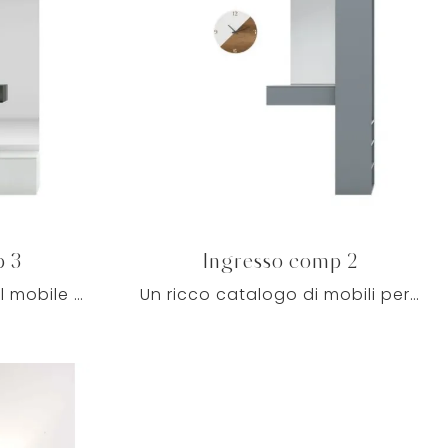
p 3
Ingresso comp 2
Clicca e leggi di più sul mobile per l'ingresso Ingresso comp 3 di Tomasella! Potrai ammobiliare spazi moderni ammobiliandoli ottimamente.
Un ricco catalogo di mobili per ingressi moderni: il modello Ingresso comp 2 Tomasella in laccato opaco ti aspetta per completare l'arredo.