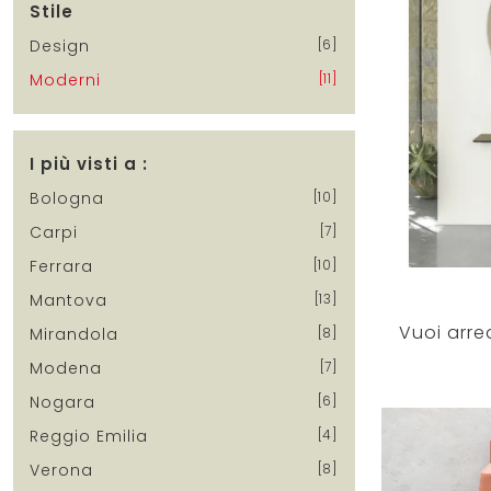
Stile
Design
6
Moderni
11
I più visti a :
Bologna
10
Carpi
7
Ferrara
10
Mantova
13
Mirandola
8
Modena
7
Nogara
6
Reggio Emilia
4
Verona
8