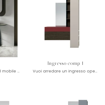
Ingresso comp 1
Clicca e leggi di più sul mobile per l'ingresso Cosmos di Target Point! Potrai arredare spazi moderni ammobiliandoli ottimamente.
Vuoi arredare un ingresso operativo e pratico? Ti offriamo il mobile Ingresso comp 1 di Tomasella in laccato opaco, pensato per spazi moderni.