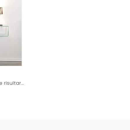
L’ingresso di casa deve risultare pratico e di grande valore estetico: scegli una tra le più belle composizioni che presentiamo nel nostro punto ...