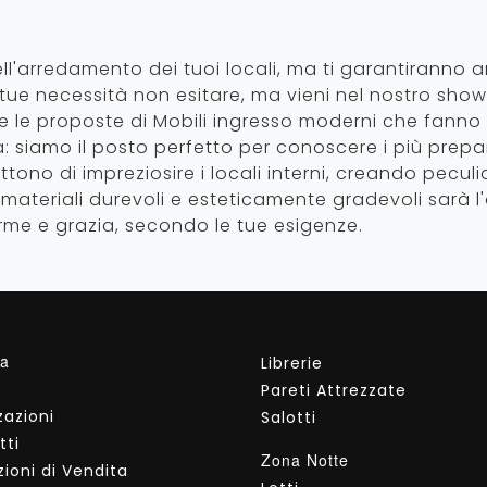
nell'arredamento dei tuoi locali, ma ti garantiranno a
 tue necessità non esitare, ma vieni nel nostro show
ere le proposte di Mobili ingresso moderni che fanno
ta: siamo il posto perfetto per conoscere i più prep
ettono di impreziosire i locali interni, creando pecul
i materiali durevoli e esteticamente gradevoli sarà 
arme e grazia, secondo le tue esigenze.
da
Librerie
Pareti Attrezzate
zazioni
Salotti
tti
Zona Notte
ioni di Vendita