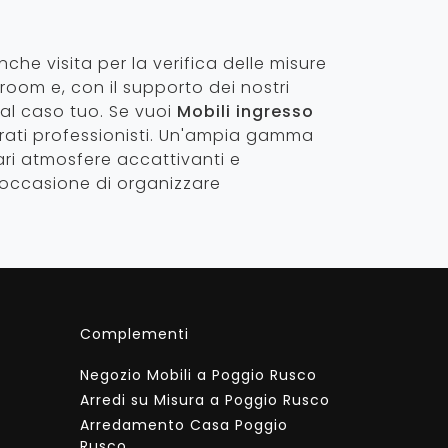
nche visita per la verifica delle misure
room e, con il supporto dei nostri
 al caso tuo. Se vuoi
Mobili ingresso
arati professionisti. Un'ampia gamma
iari atmosfere accattivanti e
l'occasione di organizzare
Complementi
Negozio Mobili a Poggio Rusco
Arredi su Misura a Poggio Rusco
Arredamento Casa Poggio
Rusco