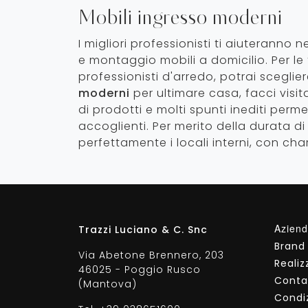
Mobili ingresso moderni
I migliori professionisti ti aiuteranno 
e montaggio mobili a domicilio. Per le
professionisti d'arredo, potrai scegli
moderni
per ultimare casa, facci visi
di prodotti e molti spunti inediti perm
accoglienti. Per merito della durata d
perfettamente i locali interni, con ch
Azien
Trazzi Luciano & C. Snc
Brand
Via Abetone Brennero, 203
Realiz
46025 - Poggio Rusco
Conta
(Mantova)
Condiz