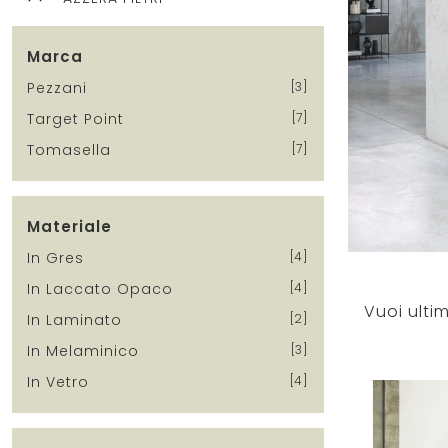
Marca
Pezzani
3
Target Point
7
Tomasella
7
Materiale
In Gres
4
In Laccato Opaco
4
In Laminato
2
In Melaminico
3
In Vetro
4