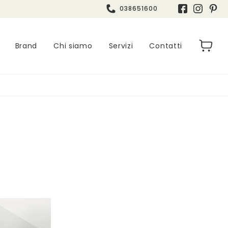
038651600
Brand
Chi siamo
Servizi
Contatti