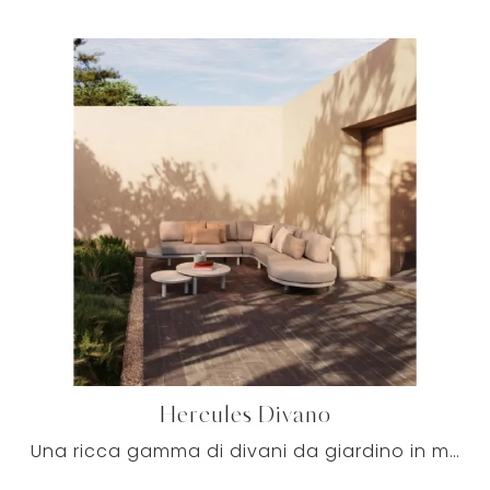
Hercules Divano
Una ricca gamma di divani da giardino in metallo ti sta aspettando nel nostro punto vendita: clicca e scopri il modello Hercules Divano di Bizzotto.