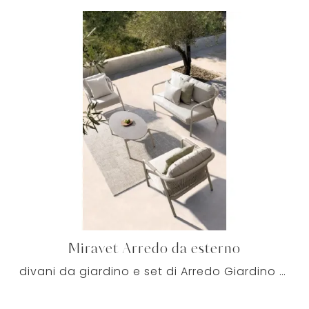
Miravet Arredo da esterno
divani da giardino e set di Arredo Giardino delle migliori marche: ottieni informazioni sul modello Miravet Arredo da esterno di Bizzotto, clicca ...