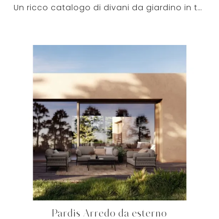
Un ricco catalogo di divani da giardino in tessuto ti aspetta nel nostro showroom: clicca e scopri il modello Palmer Arredo da esterno di Bizzotto.
Pardis Arredo da esterno