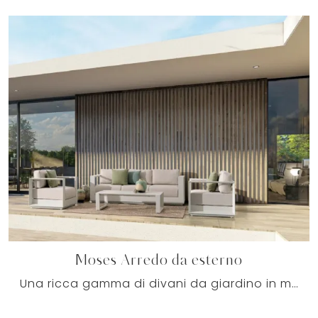
Moses Arredo da esterno
Una ricca gamma di divani da giardino in metallo ti aspetta nel nostro punto vendita: clicca e scopri il modello Moses Arredo da esterno di Bizzotto.