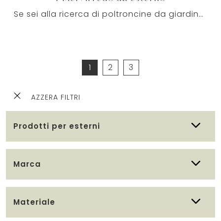
Se sei alla ricerca di poltroncine da giardino in tessuto, clicca e scopri di più sul modello Pixel Arredo da esterno del brand Bizzotto.
1
2
3
AZZERA FILTRI
Prodotti per esterni
Marca
Materiale