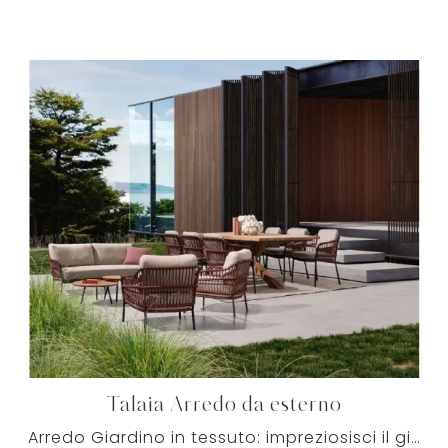
Talaia Arredo da esterno
Arredo Giardino in tessuto: impreziosisci il giardino con tante opzioni di poltroncine da giardino della firma Bizzotto.