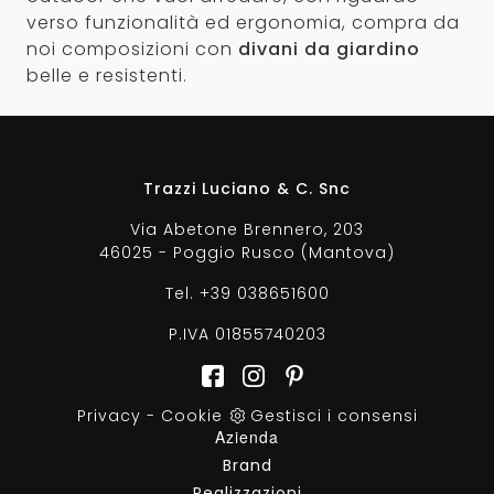
verso funzionalità ed ergonomia, compra da
noi composizioni con
divani da giardino
belle e resistenti.
Trazzi Luciano & C. Snc
Via Abetone Brennero, 203
46025 - Poggio Rusco (Mantova)
Tel.
+39 038651600
P.IVA 01855740203
Privacy
-
Cookie
Gestisci i consensi
Azienda
Brand
Realizzazioni