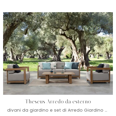
Theseus Arredo da esterno
divani da giardino e set di Arredo Giardino dei migliori produttori: scopri di più sul modello Theseus Arredo da esterno di Bizzotto, clicca subito!