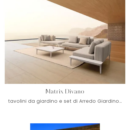
Matrix Divano
tavolini da giardino e set di Arredo Giardino dei migliori produttori: ottieni informazioni sul modello Matrix Divano di Bizzotto, clicca subito!