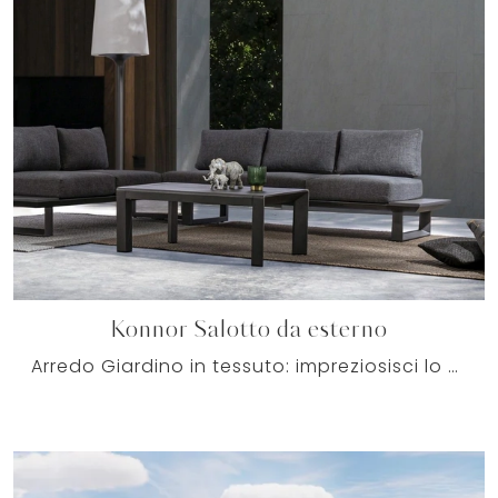
Konnor Salotto da esterno
Arredo Giardino in tessuto: impreziosisci lo spazio esterno con svariate offerte di tavolini da giardino del brand Bizzotto.