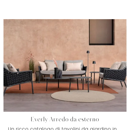
Everly Arredo da esterno
Un ricco catalogo di tavolini da giardino in tessuto ti sta aspettando nel nostro punto vendita: clicca e scopri il modello Everly Arredo da esterno ...