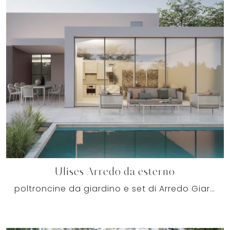
Ulises Arredo da esterno
poltroncine da giardino e set di Arredo Giardino dei migliori brand: scopri di più sul modello Ulises Arredo da esterno di Bizzotto, clicca subito!