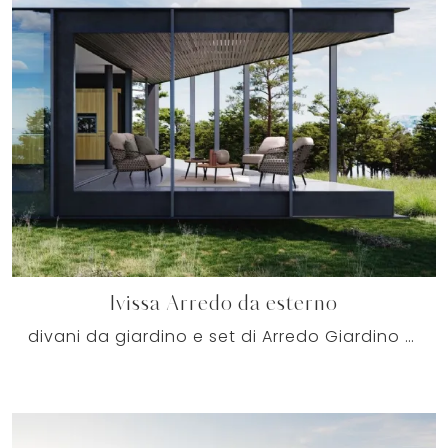
Ivissa Arredo da esterno
divani da giardino e set di Arredo Giardino dei migliori produttori: ottieni informazioni sul modello Ivissa Arredo da esterno di Bizzotto, clicca ...