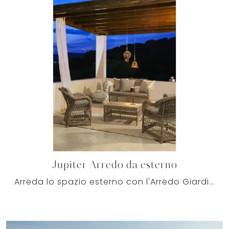
Jupiter Arredo da esterno
Arreda lo spazio esterno con l'Arredo Giardino Bizzotto! Set e divani da giardino in metallo, come il modello Jupiter Arredo da esterno, ti ...