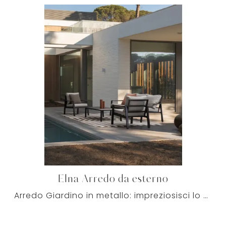
Elna Arredo da esterno
Arredo Giardino in metallo: impreziosisci lo spazio all'aperto con tante opzioni di poltroncine da giardino del marchio Bizzotto.