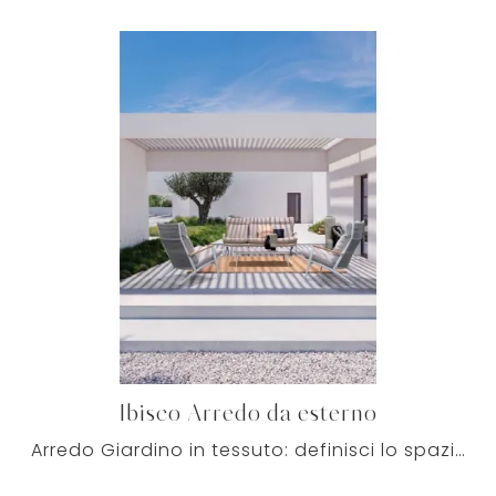
Ibisco Arredo da esterno
Arredo Giardino in tessuto: definisci lo spazio all'aperto con tante opzioni di tavolini da giardino del marchio Bizzotto.