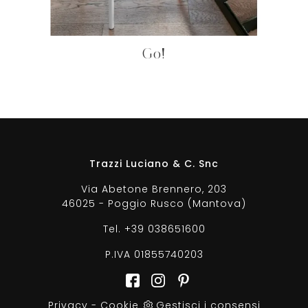
Go!
Trazzi Luciano & C. Snc
Via Abetone Brennero, 203
46025 - Poggio Rusco (Mantova)
Tel.
+39 038651600
P.IVA 01855740203
Privacy
-
Cookie
Gestisci i consensi