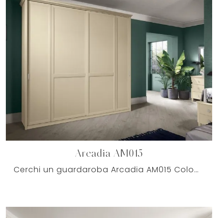
Arcadia AM015
Cerchi un guardaroba Arcadia AM015 Colombini Casa? Clicca subito! Gli armadi a muro con ante battenti ti attendono.