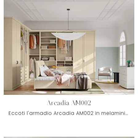
Arcadia AM002
Eccoti l'armadio Arcadia AM002 in melaminico di Colombini Casa! Un ricco catalogo di armadi ad angolo con ante battenti.