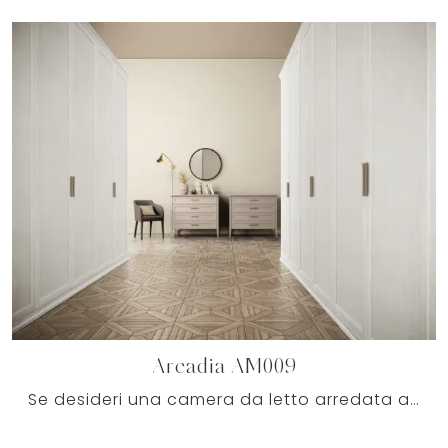
Arcadia AM009
Se desideri una camera da letto arredata al meglio, scegli l'armadio Arcadia AM009 con ante battenti di Colombini Casa!