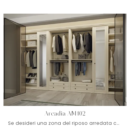
Arcadia AM102
Se desideri una zona del riposo arredata con gusto, scegli l'armadio Arcadia AM102 con ante scorrevoli di Colombini Casa!