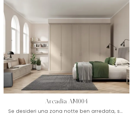
Arcadia AM004
Se desideri una zona notte ben arredata, scegli l'armadio Arcadia AM004 con ante battenti di Colombini Casa!