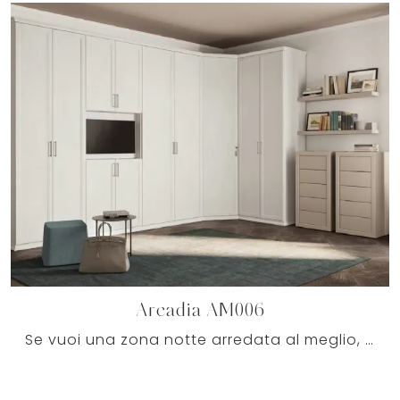
Arcadia AM006
Se vuoi una zona notte arredata al meglio, scegli l'armadio Arcadia AM006 con ante battenti di Colombini Casa!