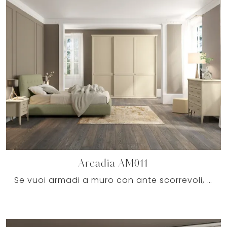
Arcadia AM011
Se vuoi armadi a muro con ante scorrevoli, clicca e scopri l'armadio Arcadia AM011 di Colombini Casa in melaminico.