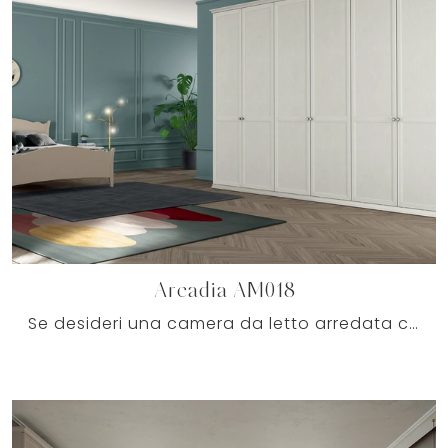
Arcadia AM018
Se desideri una camera da letto arredata con gusto, scegli l'armadio Arcadia AM018 con ante battenti di Colombini Casa!