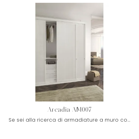
Arcadia AM007
Se sei alla ricerca di armadiature a muro con ante scorrevoli, clicca e scopri l'armadio Arcadia AM007 di Colombini Casa in melaminico.