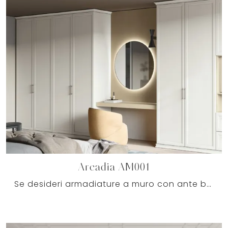
Arcadia AM001
Se desideri armadiature a muro con ante battenti, clicca e scopri l'armadio Arcadia AM001 di Colombini Casa in melaminico.