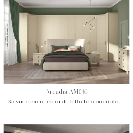
Arcadia AM016
Se vuoi una camera da letto ben arredata, scegli l'armadio Arcadia AM016 con ante battenti di Colombini Casa!