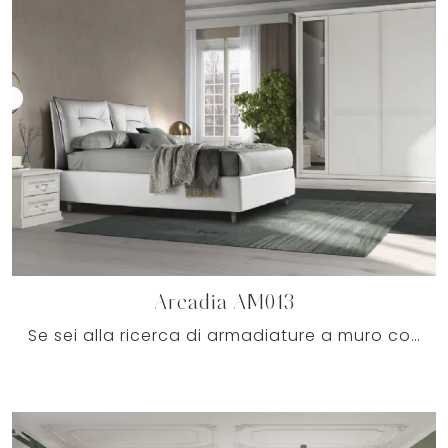
Arcadia AM013
Se sei alla ricerca di armadiature a muro con ante scorrevoli, clicca e scopri l'armadio Arcadia AM013 di Colombini Casa in melaminico.