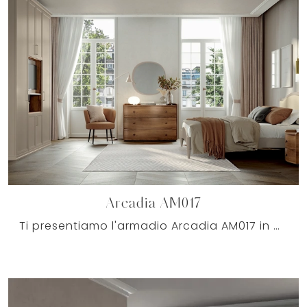
Arcadia AM017
Ti presentiamo l'armadio Arcadia AM017 in melaminico di Colombini Casa! Un ricco catalogo di armadi a muro con ante battenti.