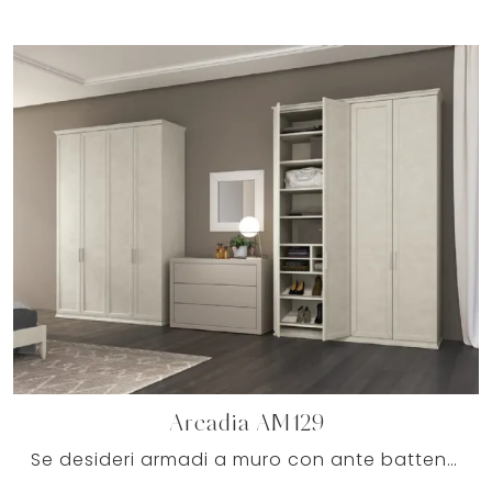
Arcadia AM129
Se desideri armadi a muro con ante battenti, clicca e scopri l'armadio Arcadia AM129 di Colombini Casa in melaminico.