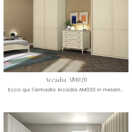
Arcadia AM020
Ecco qui l'armadio Arcadia AM020 in melaminico di Colombini Casa! Una ricca gamma di armadi a muro con ante scorrevoli.