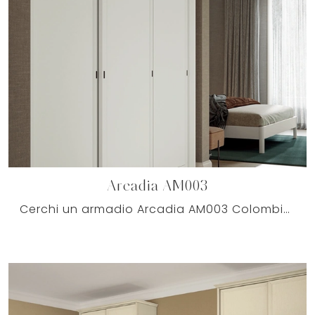
Arcadia AM003
Cerchi un armadio Arcadia AM003 Colombini Casa? Clicca subito! Gli armadi a muro con ante scorrevoli ti aspettano.