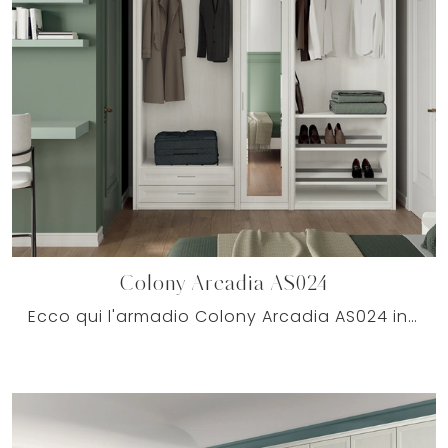
Colony Arcadia AS024
Ecco qui l'armadio Colony Arcadia AS024 in melaminico di Colombini Casa! Un ricco catalogo di armadi a muro con ante battenti.