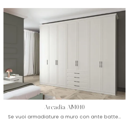
Arcadia AM010
Se vuoi armadiature a muro con ante battenti, clicca e scopri l'armadio Arcadia AM010 di Colombini Casa in melaminico.