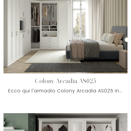
Colony Arcadia AS025
Ecco qui l'armadio Colony Arcadia AS025 in melaminico di Colombini Casa! Un ricco catalogo di armadi ad angolo con ante battenti.