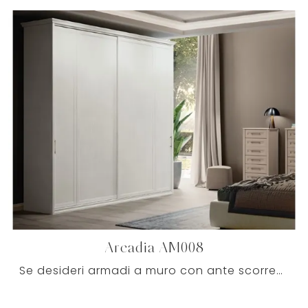
Arcadia AM008
Se desideri armadi a muro con ante scorrevoli, clicca e scopri l'armadio Arcadia AM008 di Colombini Casa in melaminico.