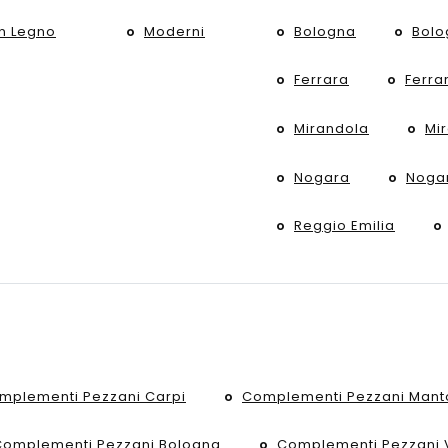
In Legno
Moderni
Bologna
Bolo
Ferrara
Ferra
Mirandola
Mi
Nogara
Noga
Reggio Emilia
mplementi Pezzani Carpi
Complementi Pezzani Mant
Complementi Pezzani Bologna
Complementi Pezzani 