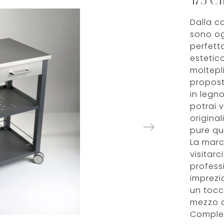
173 C
Dalla c
sono og
perfetta
estetico
moltepli
propost
in legn
potrai v
original
pure qu
La marc
visitarc
profess
imprezio
un tocc
mezzo a
Complem