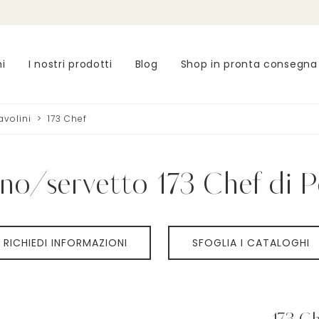
ni
I nostri prodotti
Blog
Shop in pronta consegna
volini
>
173 Chef
ino/servetto 173 Chef di P
RICHIEDI INFORMAZIONI
SFOGLIA I CATALOGHI