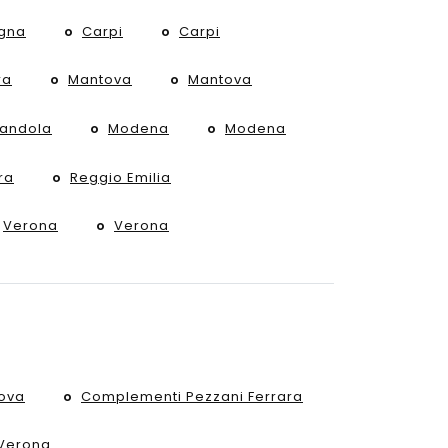
gna
Carpi
Carpi
ra
Mantova
Mantova
randola
Modena
Modena
ra
Reggio Emilia
Verona
Verona
ova
Complementi Pezzani Ferrara
Verona