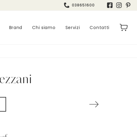
038651600
Brand
Chi siamo
Servizi
Contatti
ezzani