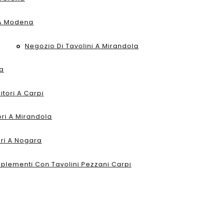
 A Modena
Negozio Di Tavolini A Mirandola
ra
tori A Carpi
ri A Mirandola
ori A Nogara
lementi Con Tavolini Pezzani Carpi