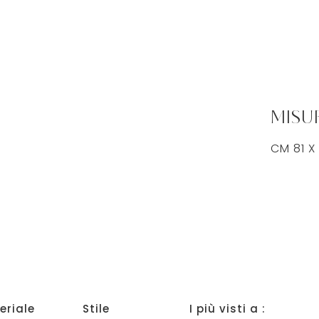
MISU
CM 81 X
eriale
Stile
I più visti a :