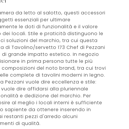
hef
amera da letto al salotto, questi accessori
getti essenziali per ultimare
mente le doti di funzionalità e il valore
 dei locali. Stile e praticità distinguono le
ci soluzioni del marchio, tra cui questa
a di Tavolino/servetto 173 Chef di Pezzani
o di grande impatto estetico. In negozio
isionare in prima persona tutte le più
i composizioni del noto brand, tra cui trovi
elle complete di tavolini moderni in legno.
a Pezzani vuole dire eccellenza e stile:
i vuole dire affidarsi alla pluriennale
ionalità e dedizione del marchio. Per
sire al meglio i locali interni è sufficiente
o sapiente da ottenere inserendo in
i restanti pezzi d'arredo alcuni
enti di qualità.